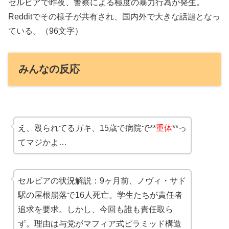
セルビアで昨夜、警察による極度の暴力行為が発生。
Redditでその様子が共有され、国内外で大きな話題となっ
ている。（96文字）
みんなの反応
え、殴られてるガキ、15歳で病院で**
重体
**っ
てマジかよ…
セルビアの状況解説：9ヶ月前、ノヴィ・サド
駅の屋根崩落で16人死亡。学生たちが責任者
追求を要求。しかし、今回も誰も責任取ら
ず。理由は与党がマフィア式ピラミッド構造