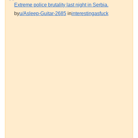
Extreme police brutality last night in Serbia.
by
u/Asleep-Guitar-2685
in
interestingasfuck