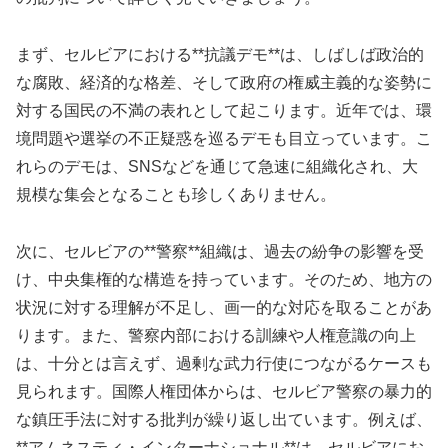
まず、セルビアにおける**抗議デモ**は、しばしば政治的
な腐敗、経済的な格差、そして政府の権威主義的な姿勢に
対する国民の不満の表れとして起こります。近年では、環
境問題や選挙の不正疑惑を巡るデモも目立っています。こ
れらのデモは、SNSなどを通じて急速に組織化され、大
規模な集会となることも珍しくありません。
次に、セルビアの**警察**組織は、過去の紛争の影響を受
け、中央集権的な構造を持っています。そのため、地方の
状況に対する理解が不足し、画一的な対応を取ることがあ
ります。また、警察内部における訓練や人権意識の向上
は、十分とは言えず、過剰な武力行使につながるケースも
見られます。国際人権団体からは、セルビア警察の暴力的
な鎮圧手法に対する批判が繰り返し出ています。例えば、
**アムネスティ・インターナショナル**は、セルビアにお