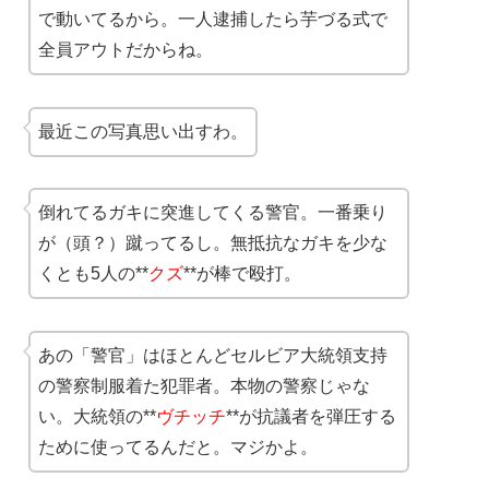
で動いてるから。一人逮捕したら芋づる式で
全員アウトだからね。
最近この写真思い出すわ。
倒れてるガキに突進してくる警官。一番乗り
が（頭？）蹴ってるし。無抵抗なガキを少な
くとも5人の**
クズ
**が棒で殴打。
あの「警官」はほとんどセルビア大統領支持
の警察制服着た犯罪者。本物の警察じゃな
い。大統領の**
ヴチッチ
**が抗議者を弾圧する
ために使ってるんだと。マジかよ。