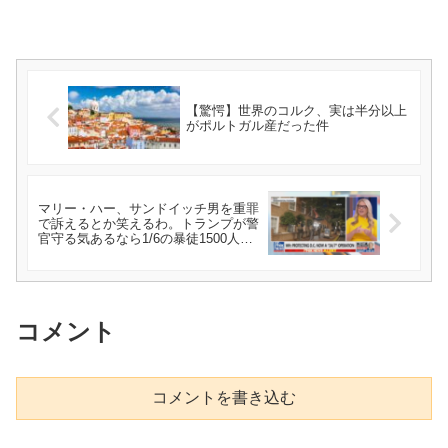
【驚愕】世界のコルク、実は半分以上
がポルトガル産だった件
マリー・ハー、サンドイッチ男を重罪
で訴えるとか笑えるわ。トランプが警
官守る気あるなら1/6の暴徒1500人を
恩赦するなよ。連中はスタンガンと旗
竿を使ったんだぞ、ハムチーズじゃな
くてな。
コメント
コメントを書き込む