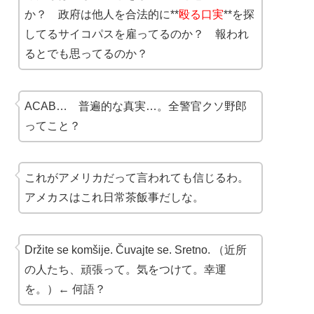
か？ 政府は他人を合法的に**
殴る口実
**を探
してるサイコパスを雇ってるのか？ 報われ
るとでも思ってるのか？
ACAB… 普遍的な真実…。全警官クソ野郎
ってこと？
これがアメリカだって言われても信じるわ。
アメカスはこれ日常茶飯事だしな。
Držite se komšije. Čuvajte se. Sretno. （近所
の人たち、頑張って。気をつけて。幸運
を。）← 何語？