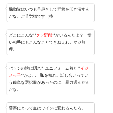
機動隊はいつも早起きして群衆を叩き潰すん
だな。ご苦労様です（棒
どこにこんな**
クソ野郎
**がいるんだよ？ 憎
い相手にもこんなことできねえわ。マジ無
理。
バッジの陰に隠れたユニフォーム着た**
イジ
メっ子
**かよ… 恥を知れ。話し合いってい
う簡単な選択肢があったのに、暴力選んだん
だな。
警察にとって血はワインに変わるんだろ。