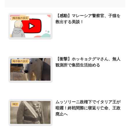
【感動】マレーシア警察官、子猫を
掲示板の反応
救出する美談！
【衝撃】ホッキョクグマさん、無人
掲示板の反応
観測所で集団生活始める
ムッソリーニ政権下でイタリア王が
挿話
暗躍！終戦間際に寝返り亡命、王政
廃止へ