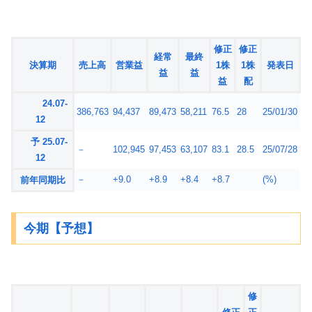
修正
修正
経常
最終
決算期
売上高
営業益
1株
1株
発表日
益
益
益
配
24.07-
386,763
94,437
89,473
58,211
76.5
28
25/01/30
12
予
25.07-
－
102,945
97,453
63,107
83.1
28.5
25/07/28
12
－
+9.0
+8.9
+8.4
+8.7
(%)
前年同期比
今期【予想】
修