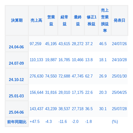
売上
営業
経常
最終
修正1
営業
決算期
売上高
発表日
益
益
益
株益
損益
率
97,259
45,195
43,615
28,272
37.2
46.5
24/07/26
24.04-06
110,133
19,887
16,785
10,466
13.8
18.1
24/10/28
24.07-09
276,630
74,550
72,688
47,745
62.7
26.9
25/01/30
24.10-12
156,644
31,816
28,010
17,175
22.6
20.3
25/04/25
25.01-03
143,437
43,239
38,537
27,718
36.5
30.1
25/07/28
25.04-06
+47.5
-4.3
-11.6
-2.0
-1.8
(%)
前年同期比