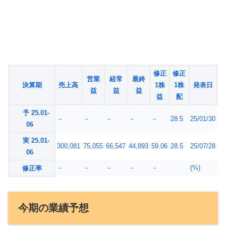
修正
修正
営業
経常
最終
決算期
売上高
1株
1株
発表日
益
益
益
益
配
予
25.01-
－
－
－
－
－
28.5
25/01/30
06
実
25.01-
300,081
75,055
66,547
44,893
59.06
28.5
25/07/28
06
－
－
－
－
－
(%)
修正率
今期の業績予想