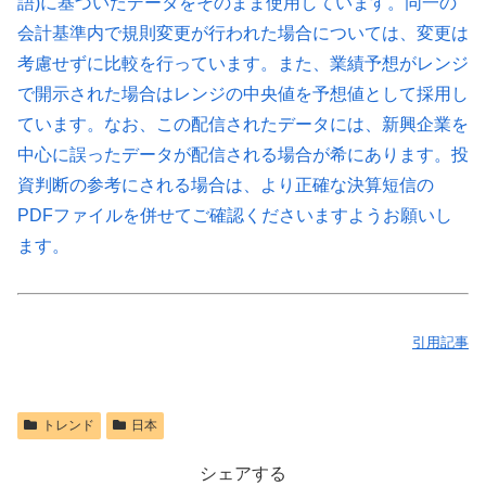
語)に基づいたデータをそのまま使用しています。同一の
会計基準内で規則変更が行われた場合については、変更は
考慮せずに比較を行っています。また、業績予想がレンジ
で開示された場合はレンジの中央値を予想値として採用し
ています。なお、この配信されたデータには、新興企業を
中心に誤ったデータが配信される場合が希にあります。投
資判断の参考にされる場合は、より正確な決算短信の
PDFファイルを併せてご確認くださいますようお願いし
ます。
引用記事
トレンド
日本
シェアする