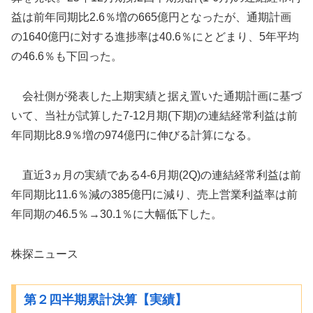
益は前年同期比2.6％増の665億円となったが、通期計画
の1640億円に対する進捗率は40.6％にとどまり、5年平均
の46.6％も下回った。
会社側が発表した上期実績と据え置いた通期計画に基づ
いて、当社が試算した7-12月期(下期)の連結経常利益は前
年同期比8.9％増の974億円に伸びる計算になる。
直近3ヵ月の実績である4-6月期(2Q)の連結経常利益は前
年同期比11.6％減の385億円に減り、売上営業利益率は前
年同期の46.5％→30.1％に大幅低下した。
株探ニュース
第２四半期累計決算【実績】