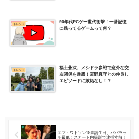
90年代PCゲー世代衝撃！一番記憶
トレンド
に残ってるゲームって何？
福士蒼汰、メシドラ参戦で意外な交
トレンド
友関係を暴露！宮野真守との仲良し
エピソードに嫉妬なし！？
エマ・ワトソン18歳誕生日、パパラッ
チ最低！スカート内撮影で逮捕寸前！