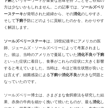
下痢
というキーワードが重要な意味を持つことをご存知の
方は少ないかもしれません。この記事では、
ソールズベリ
ーステーキ
が発明された経緯から、その
消化
のしやすさ、
そして
下痢
予防にどのように貢献したのかを、わかりやす
く解説します。
ソールズベリーステーキ
は、19世紀後半にアメリカの医
師、ジェームズ・ソールズベリーによって考案されまし
た。彼は、当時のアメリカで蔓延していた
消化不良
や
下痢
といった症状に着目し、食事がこれらの症状に大きく影響
すると考えていました。当時は、今ほど衛生状態が良いと
は言えず、細菌感染による
下痢
や
消化不良
が大きな問題と
なっていたのです。
ソールズベリー博士は、さまざまな食餌療法を研究した結
果、赤身の牛肉を細かく挽いて焼いたものが、最も
消化
し