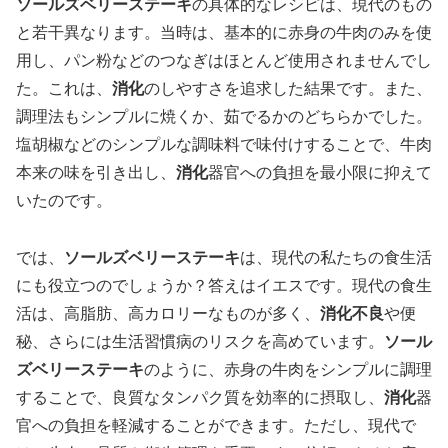
ソールズベリーステーキ
の具体的なレシピは、現代のもの
と若干異なります。当時は、基本的に赤身の牛肉のみを使
用し、パン粉などのつなぎはほとんど使用されませんでし
た。これは、
消化
のしやすさを追求した結果です。また、
調理法もシンプルに焼くか、茹でるかのどちらかでした。
塩胡椒などのシンプルな調味料で味付けすることで、牛肉
本来の味を引き出し、
消化
器官への負担を最小限に抑えて
いたのです。
では、
ソールズベリーステーキ
は、現代の私たちの食生活
にも役立つのでしょうか？答えはイエスです。現代の食生
活は、高脂肪、高カロリーなものが多く、
消化不良
や便
秘、さらには生活習慣病のリスクを高めています。
ソール
ズベリーステーキ
のように、赤身の牛肉をシンプルに調理
することで、良質なタンパク質を効率的に摂取し、
消化
器
官への負担を軽減することができます。ただし、現代で