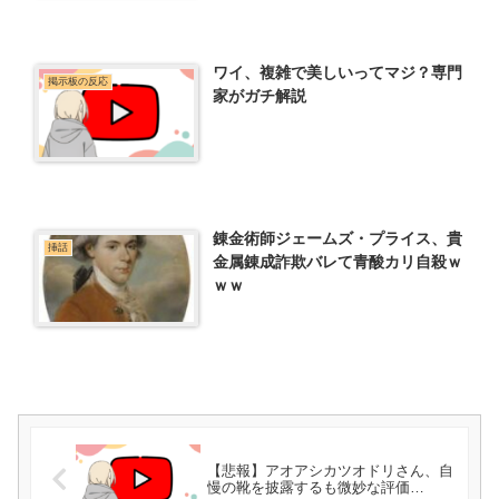
ワイ、複雑で美しいってマジ？専門
掲示板の反応
家がガチ解説
錬金術師ジェームズ・プライス、貴
挿話
金属錬成詐欺バレて青酸カリ自殺ｗ
ｗｗ
【悲報】アオアシカツオドリさん、自
慢の靴を披露するも微妙な評価…