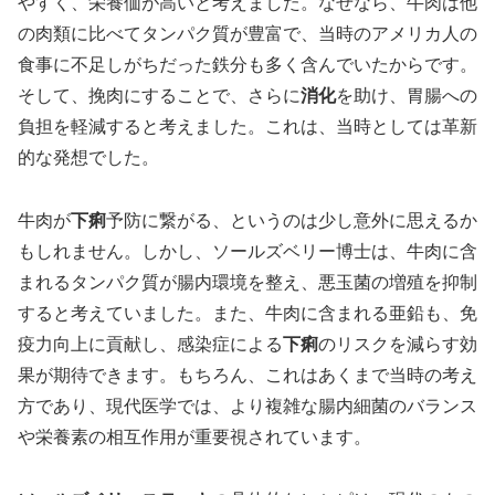
やすく、栄養価が高いと考えました。なぜなら、牛肉は他
の肉類に比べてタンパク質が豊富で、当時のアメリカ人の
食事に不足しがちだった鉄分も多く含んでいたからです。
そして、挽肉にすることで、さらに
消化
を助け、胃腸への
負担を軽減すると考えました。これは、当時としては革新
的な発想でした。
牛肉が
下痢
予防に繋がる、というのは少し意外に思えるか
もしれません。しかし、ソールズベリー博士は、牛肉に含
まれるタンパク質が腸内環境を整え、悪玉菌の増殖を抑制
すると考えていました。また、牛肉に含まれる亜鉛も、免
疫力向上に貢献し、感染症による
下痢
のリスクを減らす効
果が期待できます。もちろん、これはあくまで当時の考え
方であり、現代医学では、より複雑な腸内細菌のバランス
や栄養素の相互作用が重要視されています。