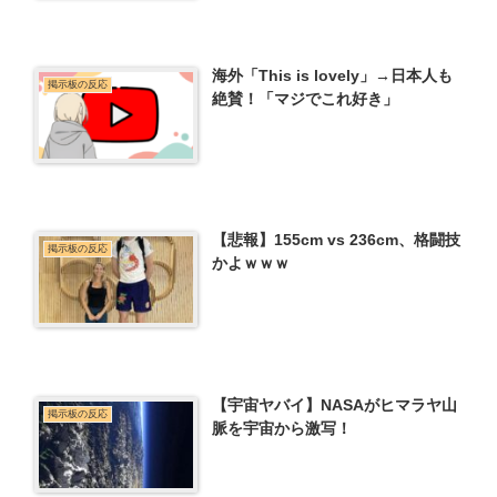
海外「This is lovely」→日本人も
掲示板の反応
絶賛！「マジでこれ好き」
【悲報】155cm vs 236cm、格闘技
掲示板の反応
かよｗｗｗ
【宇宙ヤバイ】NASAがヒマラヤ山
掲示板の反応
脈を宇宙から激写！