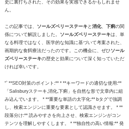
史に裏打ちされた、その効果を実感できるかもしれませ
ん。
この記事では、
ソールズベリーステーキ
と
消化
、
下痢
の関
係について解説しました。
ソールズベリーステーキ
は、単
なる料理ではなく、医学的な知識に基づいて考案された、
画期的な食餌療法だったのです。この機会に、ぜひ
ソール
ズベリーステーキ
の歴史と効果について深く知っていただ
ければ幸いです。
“` **SEO対策のポイント:** * **キーワードの適切な使用:**
「Salisburyステーキ,消化,下痢」を自然な形で文章内に組
み込んでいます。 * **重要な単語の太字化:** bタグで強調
し、検索エンジンに重要な要素として認識させます。 * **
段落分け:** 読みやすさを向上させ、検索エンジンがコン
テンツを理解しやすくします。 * **独自性の高い情報:** 発