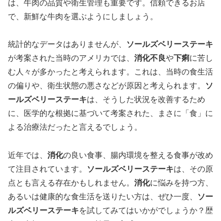
は、牛肉の品質や衛生管理も重要です。信頼できるお店
で、新鮮な牛肉を選ぶようにしましょう。
統計的なデータはありませんが、
ソールズベリーステーキ
が考案された当時のアメリカでは、
消化不良
や
下痢
に苦し
む人々が多かったと考えられます。これは、当時の食生活
の偏りや、衛生状態の悪さなどが原因と考えられます。
ソ
ールズベリーステーキ
は、そうした状況を改善するため
に、医学的な根拠に基づいて考案された、まさに「食」に
よる治療法だったと言えるでしょう。
近年では、
消化
の良い食事、腸内環境を整える食事が改め
て注目されています。
ソールズベリーステーキ
は、その原
点とも言える存在かもしれません。
消化
に悩みを持つ方、
あるいは健康的な食生活を送りたい方は、ぜひ一度、
ソー
ルズベリーステーキ
を試してみてはいかがでしょうか？歴