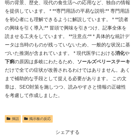
明の背景、歴史、現代の食生活への応用など、独自の情報
を提供しています。 * **専門用語の平易な説明:** 専門用語
を初心者にも理解できるように解説しています。 * **読者
の興味を引く導入:** 冒頭で興味を引きつけ、記事全体を
読ませる工夫をしています。 **注意点:** * 具体的な統計デ
ータは当時のものが残っていないため、一般的な状況に基
づいた推測が含まれています。 * 現代医学における
消化
や
下痢
の原因は多岐にわたるため、
ソールズベリーステーキ
だけで全ての症状が改善されるわけではありません。あく
まで補助的な手段として捉える必要があります。 この文
章は、SEO対策を施しつつ、読みやすさと情報の正確性
を考慮して作成しました。
挿話
掲示板の反応
シェアする