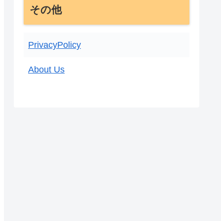
その他
PrivacyPolicy
About Us