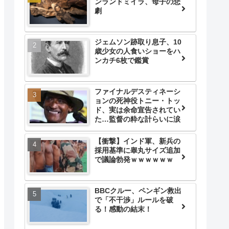
ンランドミイラ、母子の悲
劇
ジェムソン跡取り息子、10
歳少女の人食いショーをハ
ンカチ6枚で鑑賞
ファイナルデスティネーシ
ョンの死神役トニー・トッ
ド、実は余命宣告されてい
た…監督の粋な計らいに涙
【衝撃】インド軍、新兵の
採用基準に睾丸サイズ追加
で議論勃発ｗｗｗｗｗｗ
BBCクルー、ペンギン救出
で「不干渉」ルールを破
る！感動の結末！