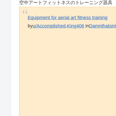
空中ア​​ートフィットネスのトレーニング器具
Equipment for aerial art fitness training
by
u/Accomplished-King406
in
Damnthatsint