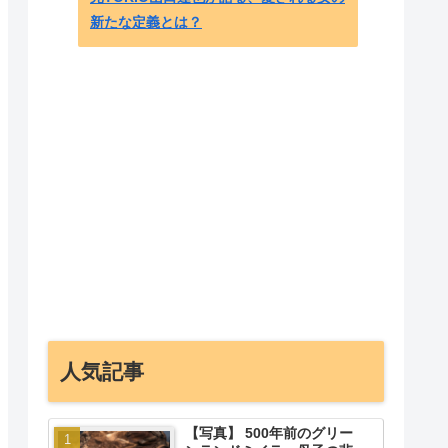
新たな定義とは？
共産党
ていた
嫌がら
人気記事
【写真】 500年前のグリー