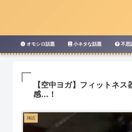
オモシロ話題
小ネタな話題
不思
【空中ヨガ】フィットネス
感…！
挿話