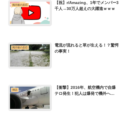
【祝】r/Amazing、1年でメンバー3
掲示板の反応
千人→30万人超えの大躍進ｗｗｗ
電流が流れると草が生える！？驚愕
掲示板の反応
の事実！
【衝撃】2016年、航空機内で自爆
挿話
テロ発生！犯人は爆発で機外へ…