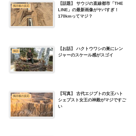
【話題】 サウジの直線都市「THE
掲示板の反応
LINE」の最新画像がヤバすぎ！
170kmってマジ？
【お話】 ハクトウワシの巣にレン
挿話
ジャーのスケール感がスゴイ
【写真】 古代エジプトの女王ハト
掲示板の反応
シェプスト女王の神殿がマジですご
い