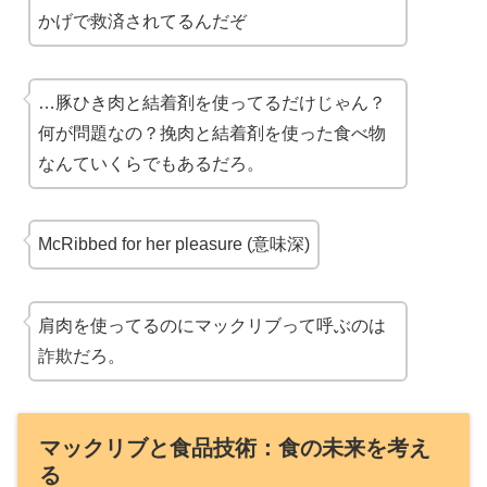
かげで
救済
されてるんだぞ
…豚ひき肉と結着剤を使ってるだけじゃん？
何が問題なの？挽肉と結着剤を使った食べ物
なんて
いくらでもある
だろ。
McRibbed for her pleasure (意味深)
肩肉を使ってるのにマック
リブ
って呼ぶのは
詐欺
だろ。
マックリブと食品技術：食の未来を考え
る