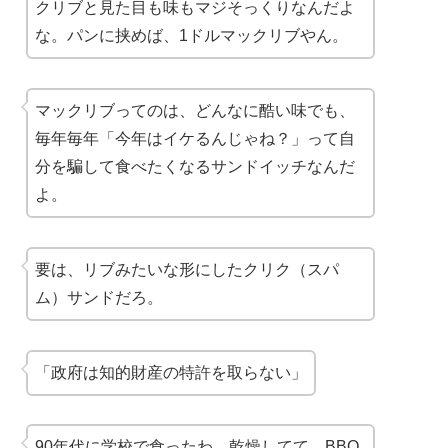
クリブと見た目も味も
マジそっくり
なんだよ
な。パンに挟めば、1ドルマックリブやん。
マックリブってのは、どんなに酷い味でも、
毎年毎年「今年はイケるんじゃね？」って
自
分を騙して
食べたくなるサンドイッチなんだ
よ。
要は、リブみたいな形にしたクリク（スパ
ム）サンドだろ。
「政府は知的財産の特許を取らない」
90年代に学校で食ったわ。乾燥してて、BBQ