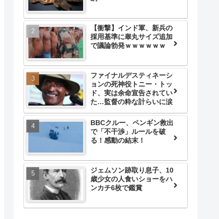
【衝撃】インド軍、新兵の
採用基準に睾丸サイズ追加
で議論勃発ｗｗｗｗｗｗ
ファイナルデスティネーシ
ョンの死神役トニー・トッ
ド、実は余命宣告されてい
た…監督の粋な計らいに涙
BBCクルー、ペンギン救出
で「不干渉」ルールを破
る！感動の結末！
ジェムソン跡取り息子、10
歳少女の人食いショーをハ
ンカチ6枚で鑑賞