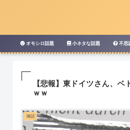
オモシロ話題
小ネタな話題
不思
【悲報】東ドイツさん、ベ
ｗｗ
挿話