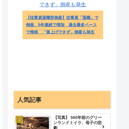
【従業員退職型倒産】従業員「退職」で
倒産、5年連続で増加 過去最多ペース
日本人「
で推移 「賃上げできず」倒産も発生
バチにブ
がめっち
応】 - 
人気記事
【写真】 500年前のグリー
ンランドミイラ、母子の悲
劇