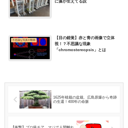
に藻が生えてる説
【目の錯覚】赤と青の画像で立体
不思議な写真や動画
視！？不思議な現象
「chromostereopsis」とは
1625年植栽の盆栽、広島原爆から奇跡
の生還！400年の命脈
【衝撃】プロ級チア、マジで人間離れ