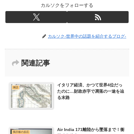
カルソクをフォローする
カルソク-世界中の話題を紹介するブログ-
関連記事
イタリア経済、かつて世界4位だっ
挿話
たのに…財政赤字で凋落の一途を辿
る末路
Air India 171離陸から墜落まで！衝
掲示板の反応