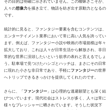
その目的は明確に示されていません。この曖昧さこそが、
人々の
想像力
を掻き立て、物語を紡ぎ出す原動力となるの
です。
統計的に見ると、ファンタジー要素を含むコンテンツは、
エンターテイメント業界において常に高い人気を誇ってい
ます。例えば、ファンタジー小説や映画の市場規模は年々
拡大しており、これは人々が日常生活から解放され、非日
常的な世界に没頭したいという欲求の表れと言えるでしょ
う。駐車場で見つけたハシゴとハッチは、まさにその日常
に現れた小さな非日常であり、手軽に
ファンタジー
の世界
へトリップできるきっかけを提供してくれたのです。
さらに、「
ファンタジー
」は心理的な逃避願望とも深く結
びついています。現代社会はストレスが多く、人々は常に
様々なプレッシャーに晒されています。そうした状況下