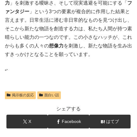
力
」を刺激する曖昧さ、そして現実逃避を可能にする「
フ
ァンタジー
」という3つの要素が複合的に作用した結果と
言えます。日常生活に潜む非日常的なものを見つけ出し、
そこから新たな物語を創造する力は、私たち人間が持つ素
晴らしい能力の一つなのです。この小さなハッチが、これ
からも多くの人々の
想像力
を刺激し、新たな物語を生み出
すきっかけとなることを願っています。
“`
掲示板の反応
面白い話
シェアする
X
Facebook
はてブ