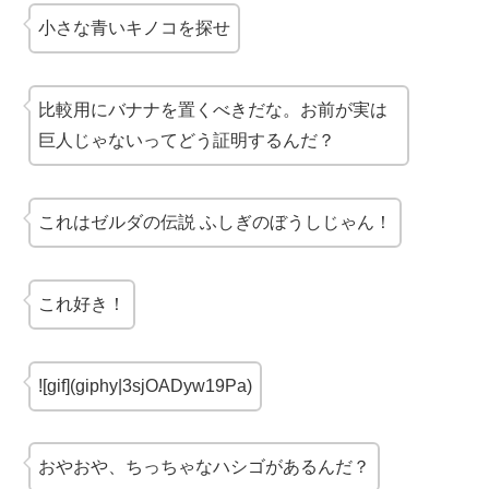
小さな
青いキノコ
を探せ
比較用に
バナナ
を置くべきだな。お前が実は
巨人
じゃないってどう証明するんだ？
これは
ゼルダの伝説 ふしぎのぼうし
じゃん！
これ好き！
![gif](giphy|3sjOADyw19Pa)
おやおや、
ちっちゃなハシゴ
があるんだ？