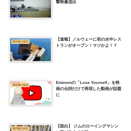
撃映像流出
【速報】ノルウェーに初の水中レス
掲示板の反応
トランがオープン！マジかよ！？
Eminemの「Lose Yourself」を映
掲示板の反応
画の台詞だけで再現した動画が話題
に
【面白】 ジムのローイングマシン
掲示板の反応