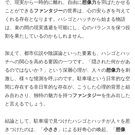
で、現実から一時的に離れ、自由に
想像力
を羽ばたかせる
ことができる
ファンタジー
の世界は、心の安らぎを与えて
くれる存在となります。ハシゴとハッチから始まる物語
は、束の間の現実逃避を可能にし、心のバランスを保つ役
割を果たしているのかもしれません。
加えて、都市伝説や陰謀論といった要素も、ハシゴとハッ
チへの関心を高める要因の一つです。「隠された何かがあ
るのではないか？」という深層心理が、人々の
想像力
を刺
激し、様々な憶測を呼ぶのです。駐車場という日常的な空
間に存在する非日常的な存在が、こうした心理的背景と組
み合わさり、独特の魅力を持つ
ファンタジー
を生み出した
と言えるでしょう。
結論として、駐車場で見つけたハシゴとハッチが人々を惹
きつけたのは、「
小ささ
」による好奇心の喚起、「
想像