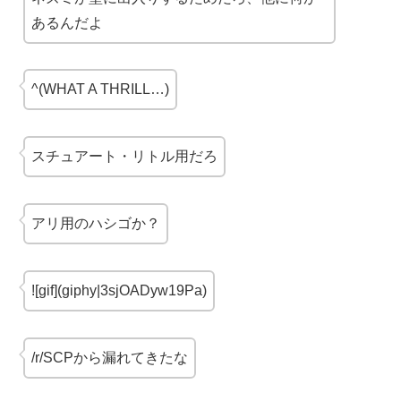
あるんだよ
^(WHAT A THRILL…)
スチュアート・リトル用だろ
アリ用のハシゴか？
![gif](giphy|3sjOADyw19Pa)
/r/SCPから
漏れてきた
な