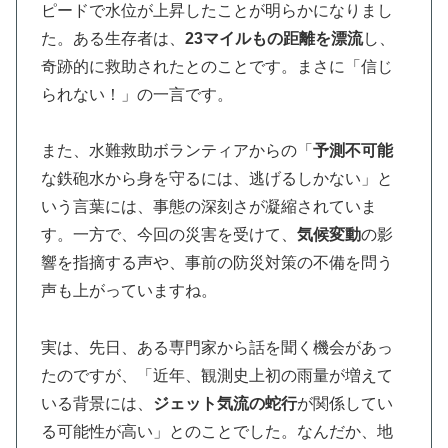
ピードで水位が上昇したことが明らかになりまし
た。ある生存者は、
23マイルもの距離を漂流
し、
奇跡的に救助されたとのことです。まさに「信じ
られない！」の一言です。
また、水難救助ボランティアからの「
予測不可能
な鉄砲水から身を守るには、逃げるしかない」と
いう言葉には、事態の深刻さが凝縮されていま
す。一方で、今回の災害を受けて、
気候変動
の影
響を指摘する声や、事前の防災対策の不備を問う
声も上がっていますね。
実は、先日、ある専門家から話を聞く機会があっ
たのですが、「近年、観測史上初の雨量が増えて
いる背景には、
ジェット気流の蛇行
が関係してい
る可能性が高い」とのことでした。なんだか、地