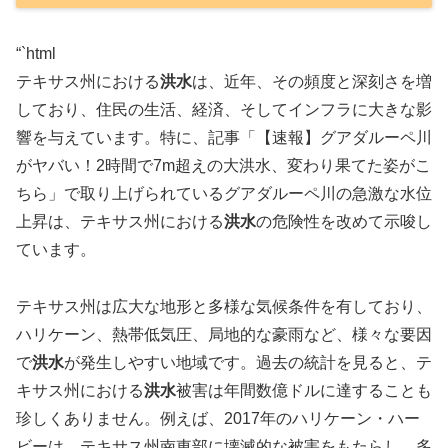
“`html
テキサス州における
洪水
は、近年、その頻度と深刻さを増
しており、住民の生活、経済、そしてインフラに大きな影
響を与えています。特に、記事「【速報】グアダルーペ川
がヤバい！2時間で7m超えの大洪水、変わり果てた姿がこ
ちら」で取り上げられているグアダルーペ川の急激な水位
上昇は、テキサス州における
洪水
の危険性を改めて示唆し
ています。
テキサス州は広大な地形と多様な気候条件を有しており、
ハリケーン、熱帯低気圧、局地的な豪雨など、様々な要因
で
洪水
が発生しやすい地域です。過去の統計を見ると、テ
キサス州における
洪水
被害は年間数億ドルに達することも
珍しくありません。例えば、2017年のハリケーン・ハー
ビーは、テキサス州南東部に壊滅的な被害をもたらし、多