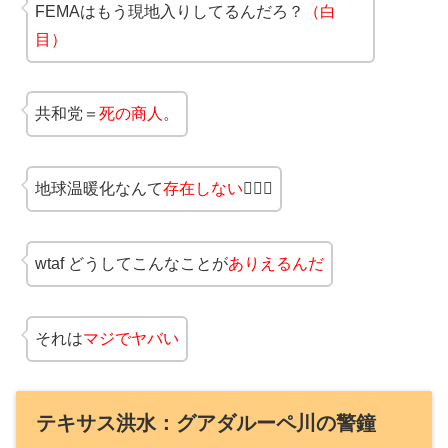
FEMAはもう現地入りしてるんだろ？
（白
目）
共和党＝
死の商人
。
地球温暖化なんて
存在しない
🤷🏼‍♂️
wtaf どうしてこんなことが
ありえるんだ
それは
マジでヤバい
テキサス洪水：グアダルーペ川の警鐘