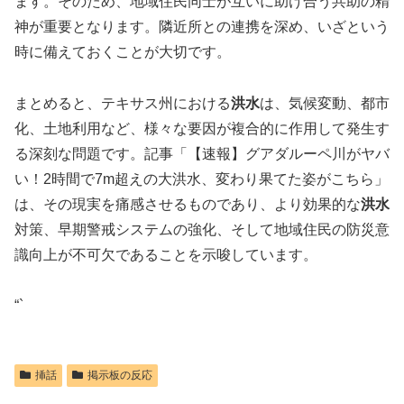
ます。そのため、地域住民同士が互いに助け合う共助の精
神が重要となります。隣近所との連携を深め、いざという
時に備えておくことが大切です。
まとめると、テキサス州における
洪水
は、気候変動、都市
化、土地利用など、様々な要因が複合的に作用して発生す
る深刻な問題です。記事「【速報】グアダルーペ川がヤバ
い！2時間で7m超えの大洪水、変わり果てた姿がこちら」
は、その現実を痛感させるものであり、より効果的な
洪水
対策、早期警戒システムの強化、そして地域住民の防災意
識向上が不可欠であることを示唆しています。
“`
挿話
掲示板の反応