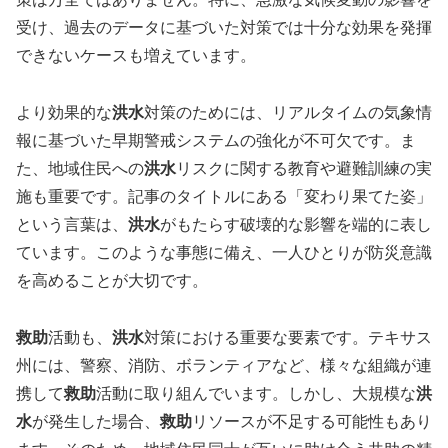
受け、過去のデータに基づいた対策では十分な効果を発揮
できないケースも増えています。
より効果的な
洪水
対策のためには、リアルタイムの気象情
報に基づいた早期警戒システムの強化が不可欠です。ま
た、地域住民への
洪水
リスクに関する教育や避難訓練の実
施も重要です。記事のタイトルにある「変わり果てた姿」
という言葉は、
洪水
がもたらす破壊的な影響を端的に表し
ています。このような事態に備え、一人ひとりが防災意識
を高めることが大切です。
救助
活動も、
洪水
対策における重要な要素です。テキサス
州には、警察、消防、ボランティアなど、様々な組織が連
携して
救助
活動に取り組んでいます。しかし、大規模な
洪
水
が発生した場合、
救助
リソースが不足する可能性もあり