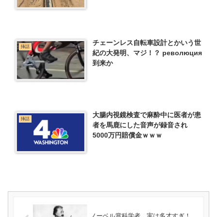
チェーンレス自転車設計とかいう世
挿話
紀の大発明、マジ！？ революция
到来か
大腸内視鏡検査で麻酔中に医者が患
挿話
者を馬鹿にした音声が録音され
5000万円賠償金ｗｗｗ
ノーベル賞科学者、実は多才すぎ！