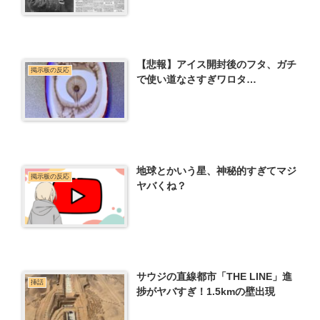
【悲報】アイス開封後のフタ、ガチ
掲示板の反応
で使い道なさすぎワロタ…
地球とかいう星、神秘的すぎてマジ
掲示板の反応
ヤバくね？
サウジの直線都市「THE LINE」進
挿話
捗がヤバすぎ！1.5kmの壁出現