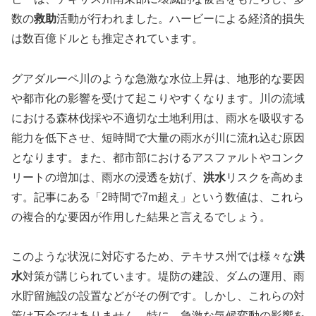
数の
救助
活動が行われました。ハービーによる経済的損失
は数百億ドルとも推定されています。
グアダルーペ川のような急激な水位上昇は、地形的な要因
や都市化の影響を受けて起こりやすくなります。川の流域
における森林伐採や不適切な土地利用は、雨水を吸収する
能力を低下させ、短時間で大量の雨水が川に流れ込む原因
となります。また、都市部におけるアスファルトやコンク
リートの増加は、雨水の浸透を妨げ、
洪水
リスクを高めま
す。記事にある「2時間で7m超え」という数値は、これら
の複合的な要因が作用した結果と言えるでしょう。
このような状況に対応するため、テキサス州では様々な
洪
水
対策が講じられています。堤防の建設、ダムの運用、雨
水貯留施設の設置などがその例です。しかし、これらの対
策は万全ではありません。特に、急激な気候変動の影響を