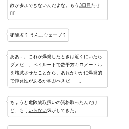
故か参加できないんだよな。もう
3日目
だぜ
🤦‍♂️
硝酸塩？ うんこウェーブ？
ああ…。これが爆発したときは近くにいたら
ダメだ…。ベイルートで数平方キロメートル
を壊滅させたことから、あれがいかに爆発的
で揮発性があるか
学ぶべき
だ……。
ちょうど危険物取扱いの資格取ったんだけ
ど、もう
いらない
気がしてきた。