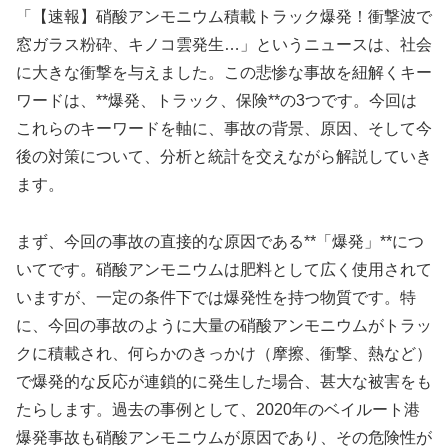
「【速報】硝酸アンモニウム積載トラック爆発！衝撃波で
窓ガラス粉砕、キノコ雲発生…」というニュースは、社会
に大きな衝撃を与えました。この悲惨な事故を紐解くキー
ワードは、**爆発、トラック、保険**の3つです。今回は
これらのキーワードを軸に、事故の背景、原因、そして今
後の対策について、分析と統計を交えながら解説していき
ます。
まず、今回の事故の直接的な原因である**「爆発」**につ
いてです。硝酸アンモニウムは肥料として広く使用されて
いますが、一定の条件下では爆発性を持つ物質です。特
に、今回の事故のように大量の硝酸アンモニウムがトラッ
クに積載され、何らかのきっかけ（摩擦、衝撃、熱など）
で爆発的な反応が連鎖的に発生した場合、甚大な被害をも
たらします。過去の事例として、2020年のベイルート港
爆発事故も硝酸アンモニウムが原因であり、その危険性が