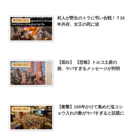
村人が野生のトラに弔い合戦！？16
掲示板の反応
年共存、女王の死に涙
【面白】 【悲報】トルコ土産の
掲示板の反応
袋、ヤバすぎるメッセージが判明
【衝撃】100年かけて集めた塩コシ
掲示板の反応
ョウ入れの数がヤバすぎると話題に