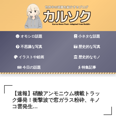
オモシロ話題
小ネタな話題
不思議な写真
歴史的な写真
イラストや絵画
歴史的なモノ
今日の話題
特集記事
【速報】硝酸アンモニウム積載トラッ
ク爆発！衝撃波で窓ガラス粉砕、キノ
コ雲発生…