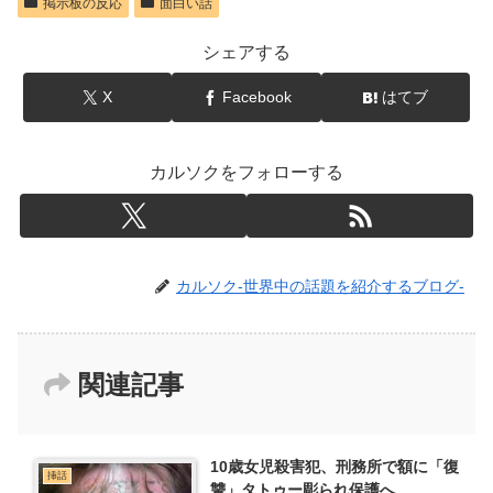
掲示板の反応
面白い話
シェアする
X
Facebook
はてブ
カルソクをフォローする
カルソク-世界中の話題を紹介するブログ-
関連記事
10歳女児殺害犯、刑務所で額に「復
挿話
讐」タトゥー彫られ保護へ