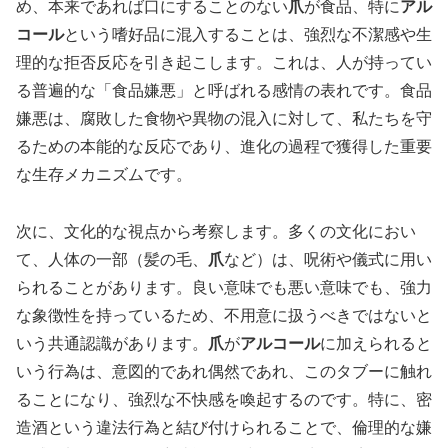
め、本来であれば口にすることのない
爪
が食品、特に
アル
コール
という嗜好品に混入することは、強烈な不潔感や生
理的な拒否反応を引き起こします。これは、人が持ってい
る普遍的な「食品嫌悪」と呼ばれる感情の表れです。食品
嫌悪は、腐敗した食物や異物の混入に対して、私たちを守
るための本能的な反応であり、進化の過程で獲得した重要
な生存メカニズムです。
次に、文化的な視点から考察します。多くの文化におい
て、人体の一部（髪の毛、
爪
など）は、呪術や儀式に用い
られることがあります。良い意味でも悪い意味でも、強力
な象徴性を持っているため、不用意に扱うべきではないと
いう共通認識があります。
爪
が
アルコール
に加えられると
いう行為は、意図的であれ偶然であれ、このタブーに触れ
ることになり、強烈な不快感を喚起するのです。特に、密
造酒という違法行為と結び付けられることで、倫理的な嫌