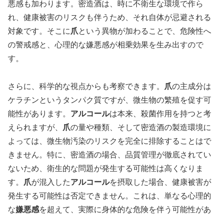
悪感も加わります。密造酒は、時に不衛生な環境で作ら
れ、健康被害のリスクも伴うため、それ自体が忌避される
対象です。そこに
爪
という異物が加わることで、危険性へ
の警戒感と、心理的な嫌悪感が相乗効果を生み出すので
す。
さらに、科学的な視点からも考察できます。
爪
の主成分は
ケラチンというタンパク質ですが、微生物の繁殖を促す可
能性があります。
アルコール
は本来、殺菌作用を持つと考
えられますが、
爪
の量や種類、そして密造酒の製造環境に
よっては、微生物汚染のリスクを完全に排除することはで
きません。特に、密造酒の場合、品質管理が徹底されてい
ないため、衛生的な問題が発生する可能性は高くなりま
す。
爪
が混入した
アルコール
を摂取した場合、健康被害が
発生する可能性は否定できません。これは、単なる心理的
な
嫌悪感
を超えて、実際に身体的な危険を伴う可能性があ