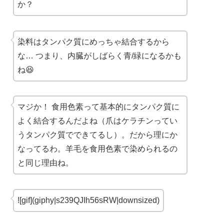
か？
染料はタンパク質にめっちゃ結合するから
な… つまり、内臓がしばらく青/緑になるかも
ね😆
マジか！ 食用色素って基本的にタンパク質に
よく結合するんだよね（爪はケラチンってい
うタンパク質でできてるし）。だから理にか
なってるわ。羊毛を食用色素で染められるの
と同じ理由ね。
![gif](giphy|s239QJIh56sRW|downsized)