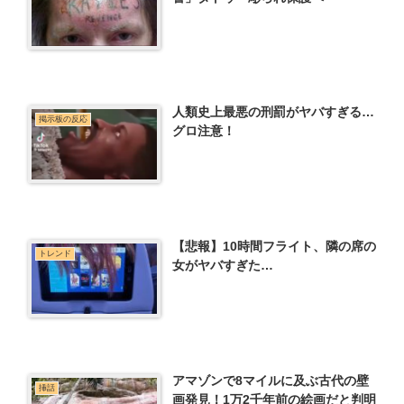
人類史上最悪の刑罰がヤバすぎる…
掲示板の反応
グロ注意！
【悲報】10時間フライト、隣の席の
トレンド
女がヤバすぎた…
アマゾンで8マイルに及ぶ古代の壁
挿話
画発見！1万2千年前の絵画だと判明