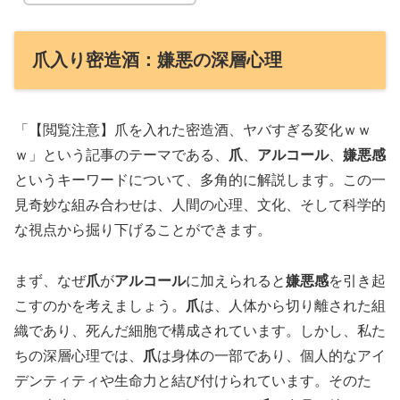
爪入り密造酒：嫌悪の深層心理
「【閲覧注意】爪を入れた密造酒、ヤバすぎる変化ｗｗ
ｗ」という記事のテーマである、
爪
、
アルコール
、
嫌悪感
というキーワードについて、多角的に解説します。この一
見奇妙な組み合わせは、人間の心理、文化、そして科学的
な視点から掘り下げることができます。
まず、なぜ
爪
が
アルコール
に加えられると
嫌悪感
を引き起
こすのかを考えましょう。
爪
は、人体から切り離された組
織であり、死んだ細胞で構成されています。しかし、私た
ちの深層心理では、
爪
は身体の一部であり、個人的なアイ
デンティティや生命力と結び付けられています。そのた