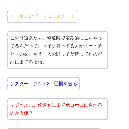
ぶっ飛んだビート…シスター！
この修道女たち、修道院で定期的にこれやっ
てるんだって。マイク持ってる人がビート落
とすのを、もう一人の踊り子が待ってたのが
顔に出てるよね。
シスター・アクト3：習慣を破る
マジかよ…。修道女にまでボコボコにされる
のかよ俺？