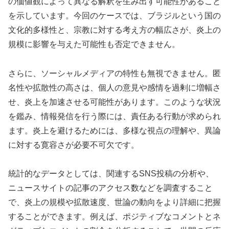
の価値観によって異なる解釈を生み出す可能性があること
を示しています。今回のケースでは、ブラジルという国の
文化的多様性と、宗教に対する考え方の幅広さが、炎上の
規模に影響を与えた可能性も否定できません。
さらに、ソーシャルメディアの特性も無視できません。匿
名性や拡散性の高さは、個人の意見や感情を過剰に増幅さ
せ、炎上を加速させる可能性があります。このような状況
を鑑み、情報発信を行う際には、責任ある行動が求められ
ます。炎上を避けるためには、多様な視点の理解や、異論
に対する寛容さが必要不可欠です。
統計的なデータとしては、関連するSNS投稿の分析や、
ニュースサイトの記事のアクセス数などを調査すること
で、炎上の規模や拡散速度、世論の動向をより詳細に把握
することができます。例えば、ポジティブなコメントとネ