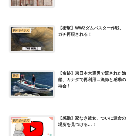
【衝撃】WW2ダムバスター作戦、
掲示板の反応
ガチ再現される！
【奇跡】東日本大震災で流された漁
挿話
船、カナダで再利用→漁師と感動の
再会！
【感動】家なき彼女、ついに運命の
掲示板の反応
場所を見つける…！