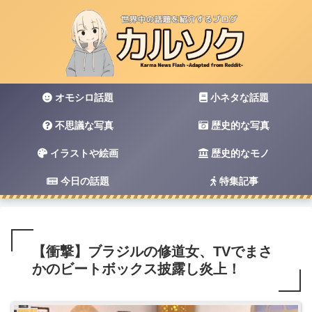
オモシロ話題
小ネタな話題
不思議な写真
歴史的な写真
イラストや絵画
歴史的なモノ
今日の話題
特集記事
【衝撃】ブラジルの修道女、TVでまさ
かのビートボックス披露し炎上！