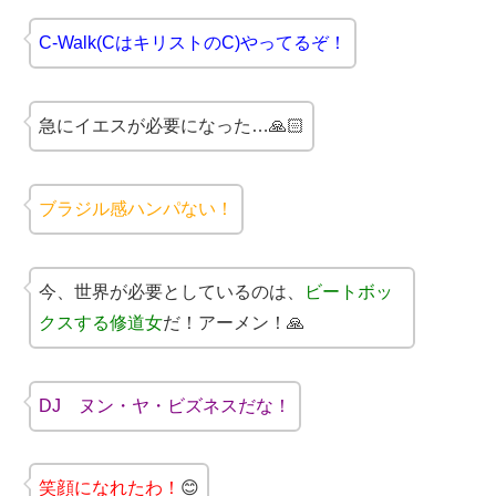
C-Walk(CはキリストのC)やってるぞ！
急にイエスが必要になった…🙏🏻
ブラジル感ハンパない！
今、世界が必要としているのは、
ビートボッ
クスする修道女
だ！アーメン！🙏
DJ ヌン・ヤ・ビズネスだな！
笑顔になれたわ！
😊