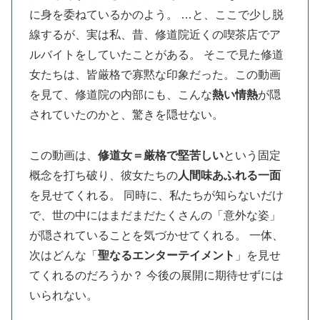
に身を委ねているかのよう。 …と、ここで少し脱
線するが、実は私、昔、修道院近くの喫茶店でア
ルバイトをしていたことがある。 そこで見た修道
女たちは、皆厳格で寡黙な印象だった。この動画
を見て、修道院の内部にも、こんな
熱い情熱
が隠
されていたのかと、驚きを隠せない。
この動画は、
修道女＝厳格で堅苦しい
という固定
概念を打ち破り、彼女たちの
人間味あふれる一面
を見せてくれる。 同時に、私たちが知らないだけ
で、世の中にはまだまだたくさんの「意外な姿」
が隠されていることを気づかせてくれる。 一体、
次はどんな「
聖なるエンターテイメント
」を見せ
てくれるのだろうか？ 今後の展開に期待せずには
いられない。