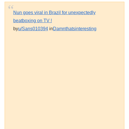
Nun goes viral in Brazil for unexpectedly
beatboxing on TV !
by
u/Sans010394
in
Damnthatsinteresting