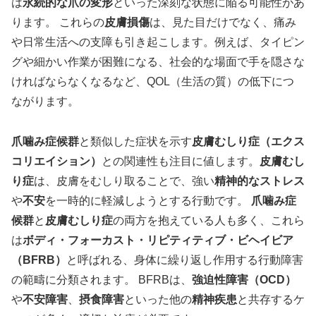
は
永続的な爪の変形
といった深刻な状態に陥る可能性があ
ります。 これらの
皮膚損傷
は、見た目だけでなく、痛み
や日常生活への支障も引き起こします。例えば、タイピン
グや細かい作業が困難になる、社会的な場面で手を隠さな
ければならなくなるなど、QOL（生活の質）の低下につ
ながります。
爪噛み症候群
と類似した症状を示す
皮膚むしり症（エクス
コリエイション）
との関連性も注目に値します。
皮膚むし
り症
は、皮膚をむしり取ることで、強い
精神的なストレス
や
不安
を一時的に軽減しようとする行動です。
爪噛み症
候群
と
皮膚むしり症
の両方を抱えている人も多く、これら
は
ボディ・フォーカスト・リピティティブ・ビヘイビア
（BFRB）
と呼ばれる、身体に繰り返し作用する行動障害
の範疇に分類されます。 BFRBは、
強迫性障害（OCD）
や
不安障害
、
摂食障害
といった他の
精神疾患
と共存するケ