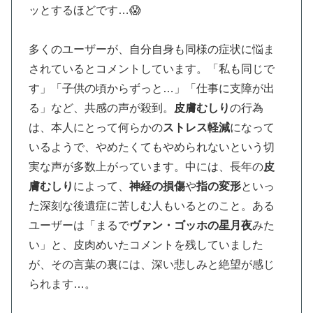
ッとするほどです…😱
多くのユーザーが、自分自身も同様の症状に悩ま
されているとコメントしています。「私も同じで
す」「子供の頃からずっと…」「仕事に支障が出
る」など、共感の声が殺到。
皮膚むしり
の行為
は、本人にとって何らかの
ストレス軽減
になって
いるようで、やめたくてもやめられないという切
実な声が多数上がっています。中には、長年の
皮
膚むしり
によって、
神経の損傷
や
指の変形
といっ
た深刻な後遺症に苦しむ人もいるとのこと。ある
ユーザーは「まるで
ヴァン・ゴッホの星月夜
みた
い」と、皮肉めいたコメントを残していました
が、その言葉の裏には、深い悲しみと絶望が感じ
られます…。