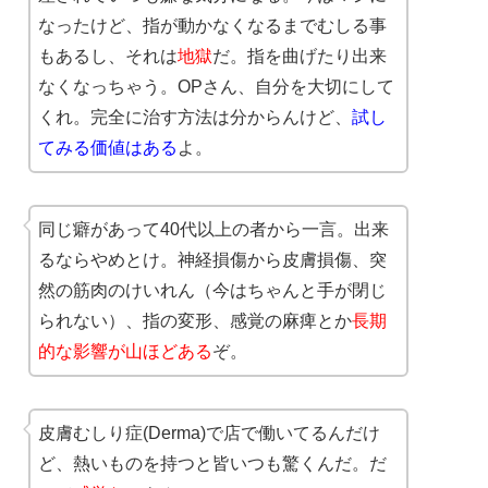
なったけど、指が動かなくなるまでむしる事
もあるし、それは
地獄
だ。指を曲げたり出来
なくなっちゃう。OPさん、自分を大切にして
くれ。完全に治す方法は分からんけど、
試し
てみる価値はある
よ。
同じ癖があって40代以上の者から一言。出来
るならやめとけ。神経損傷から皮膚損傷、突
然の筋肉のけいれん（今はちゃんと手が閉じ
られない）、指の変形、感覚の麻痺とか
長期
的な影響が山ほどある
ぞ。
皮膚むしり症(Derma)で店で働いてるんだけ
ど、熱いものを持つと皆いつも驚くんだ。だ