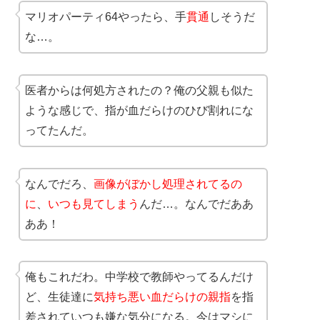
マリオパーティ64やったら、手
貫通
しそうだ
な…。
医者からは何処方されたの？俺の父親も似た
ような感じで、指が血だらけのひび割れにな
ってたんだ。
なんでだろ、
画像がぼかし処理されてるの
に
、
いつも見てしまう
んだ…。なんでだああ
ああ！
俺もこれだわ。中学校で教師やってるんだけ
ど、生徒達に
気持ち悪い血だらけの親指
を指
差されていつも嫌な気分になる。今はマシに