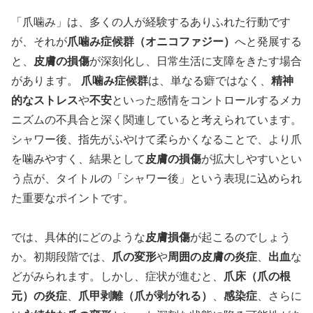
「爪噛み」は、多くの人が経験するありふれた行動です
が、それが
爪噛み症候群（オニコファジー）
へと発展する
と、
皮膚の損傷
が深刻化し、日常生活に支障をきたす場合
があります。
爪噛み症候群
は、単なる癖ではなく、
精神
的なストレス
や
不安
といった感情をコントロールするメカ
ニズムの不具合と深く関連していると考えられています。
シャワー後、指先がふやけて柔らかくなることで、より爪
を噛みやすく、結果として
皮膚の損傷
が拡大しやすいとい
う点が、タイトルの「シャワー後」という表現に込められ
た重要なポイントです。
では、具体的にどのような
皮膚損傷
が起こるのでしょう
か。初期段階では、
爪の変形
や
周囲の皮膚の炎症
、
出血
な
どがみられます。しかし、症状が進むと、
爪床（爪の根
元）の炎症
、
爪甲剥離（爪が剥がれる）
、
感染症
、さらに