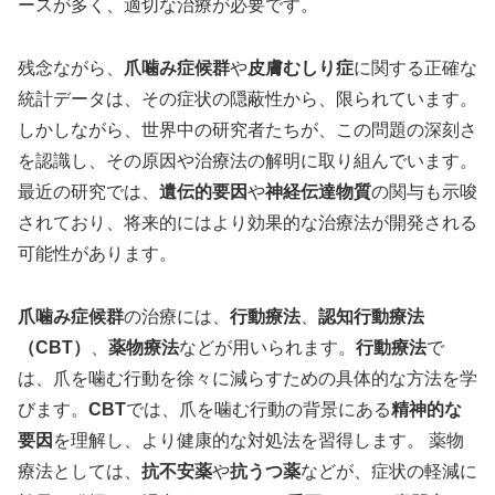
ースが多く、適切な治療が必要です。
残念ながら、
爪噛み症候群
や
皮膚むしり症
に関する正確な
統計データは、その症状の隠蔽性から、限られています。
しかしながら、世界中の研究者たちが、この問題の深刻さ
を認識し、その原因や治療法の解明に取り組んでいます。
最近の研究では、
遺伝的要因
や
神経伝達物質
の関与も示唆
されており、将来的にはより効果的な治療法が開発される
可能性があります。
爪噛み症候群
の治療には、
行動療法
、
認知行動療法
（CBT）
、
薬物療法
などが用いられます。
行動療法
で
は、爪を噛む行動を徐々に減らすための具体的な方法を学
びます。
CBT
では、爪を噛む行動の背景にある
精神的な
要因
を理解し、より健康的な対処法を習得します。 薬物
療法としては、
抗不安薬
や
抗うつ薬
などが、症状の軽減に