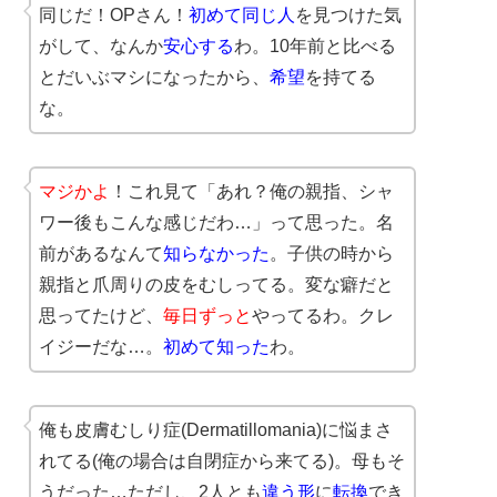
同じだ！OPさん！
初めて同じ人
を見つけた気
がして、なんか
安心する
わ。10年前と比べる
とだいぶマシになったから、
希望
を持てる
な。
マジかよ
！これ見て「あれ？俺の親指、シャ
ワー後もこんな感じだわ…」って思った。名
前があるなんて
知らなかった
。子供の時から
親指と爪周りの皮をむしってる。変な癖だと
思ってたけど、
毎日ずっと
やってるわ。クレ
イジーだな…。
初めて知った
わ。
俺も皮膚むしり症(Dermatillomania)に悩まさ
れてる(俺の場合は自閉症から来てる)。母もそ
うだった…ただし、2人とも
違う形
に
転換
でき