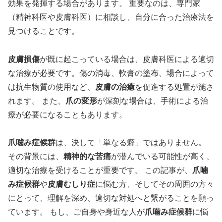
効果を発揮する場合があります。 重要なのは、専門家
（精神科医や皮膚科医）に相談し、自分に合った治療法を
見つけることです。
皮膚損傷
が既に起こっている場合は、皮膚科医による適切
な治療が必要です。傷の消毒、軟膏の塗布、場合によって
は抗生物質の使用など、
皮膚の治癒
を促進する処置が施さ
れます。 また、
爪の変形
が深刻な場合は、手術による治
療が必要になることもあります。
爪噛み症候群
は、決して「単なる癖」ではありません。
その背景には、
精神的な苦痛
が潜んでいる可能性が高く、
適切な治療を受けることが重要です。 この記事が、
爪噛
み症候群
や
皮膚むしり症
に悩む方、そしてその周囲の方々
にとって、理解を深め、適切な対処へと繋がることを願っ
ています。 もし、ご自身や身近な人が
爪噛み症候群
に悩