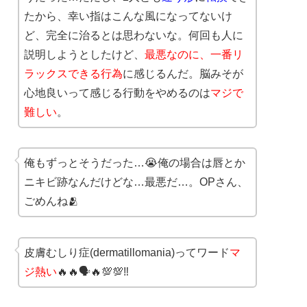
たから、幸い指はこんな風になってないけ
ど、完全に治るとは思わないな。何回も人に
説明しようとしたけど、
最悪なのに、一番リ
ラックスできる行為
に感じるんだ。脳みそが
心地良いって感じる行動をやめるのは
マジで
難しい
。
俺もずっとそうだった…😭俺の場合は唇とか
ニキビ跡なんだけどな…最悪だ…。OPさん、
ごめんね🫂
皮膚むしり症(dermatillomania)ってワード
マ
ジ熱い
🔥🔥🗣🔥💯💯‼️