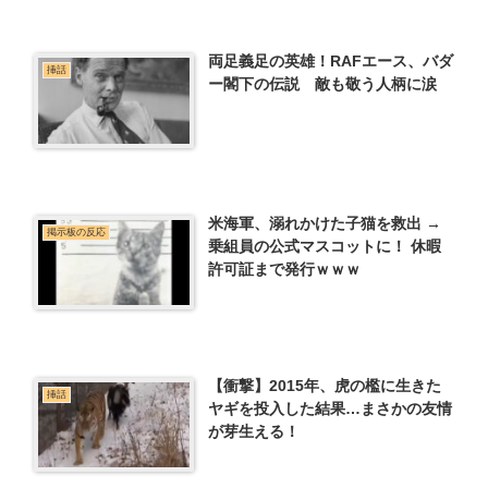
両足義足の英雄！RAFエース、バダ
挿話
ー閣下の伝説 敵も敬う人柄に涙
米海軍、溺れかけた子猫を救出 →
掲示板の反応
乗組員の公式マスコットに！ 休暇
許可証まで発行ｗｗｗ
【衝撃】2015年、虎の檻に生きた
挿話
ヤギを投入した結果…まさかの友情
が芽生える！