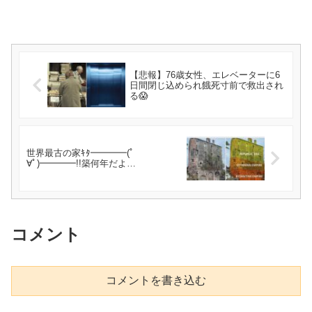
【悲報】76歳女性、エレベーターに6
日間閉じ込められ餓死寸前で救出され
る😱
世界最古の家ｷﾀ━━━━(ﾟ
∀ﾟ)━━━━!!築何年だよ…
コメント
コメントを書き込む