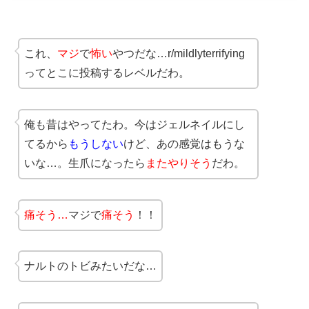
これ、
マジ
で
怖い
やつだな…r/mildlyterrifying
ってとこに投稿するレベルだわ。
俺も昔はやってたわ。今はジェルネイルにし
てるから
もうしない
けど、あの感覚はもうな
いな…。生爪になったら
またやりそう
だわ。
痛そう…
マジで
痛そう
！！
ナルトのトビみたいだな…