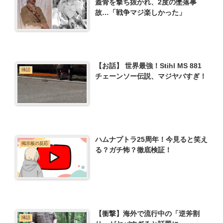
蓋骨を撃ち抜かれ、2度の墜落事
故…「戦争マジ楽しかった」
【お話】 世界最強！Stihl MS 881
挿話
チェーンソー伝説、マジヤバすぎ！
ハムナプトラ25周年！今見ると笑え
掲示板の反応
る？ガチ怖？徹底検証！
【衝撃】海外で流行中の「逆斧割
挿話