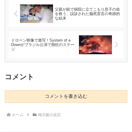
父親が銃で病院に立てこもり息子の命
を救う、誤診された脳死宣言の奇跡的
な結末
ドローン映像で激写！System of a
Downがブラジル公演で熱狂のステー
ジ
コメント
コメントを書き込む
ホーム
掲示板の反応