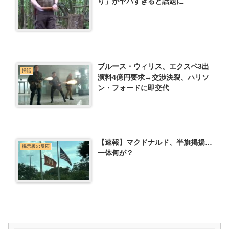
り」がヤバすぎると話題に
ブルース・ウィリス、エクスペ3出
挿話
演料4億円要求→交渉決裂、ハリソ
ン・フォードに即交代
【速報】マクドナルド、半旗掲揚…
掲示板の反応
一体何が？