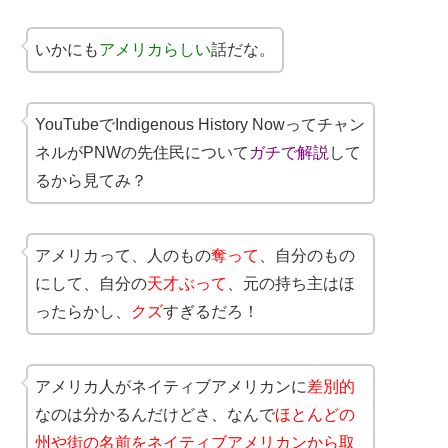
いかにも
アメリカらしい
話だな。
YouTubeでIndigenous History Nowってチャン
ネルがPNWの先住民について
ガチで解説
して
るから見てみ？
アメリカって、人のもの
奪って
、自分のもの
にして、自分の
天才ぶって
、元の持ち主はほ
ったらかし、
クズ
すぎるだろ！
アメリカ人がネイティブアメリカンに
差別的
なのは分かるんだけどさ、なんで
ほとんどの
州や街の名前をネイティブアメリカンから取