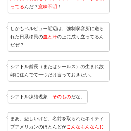
ってる
んだ？
意味不明
！
しかもベルビュー近辺は、強制収容所に送ら
れた日系移民の
血と汗
の上に成り立ってるん
だぜ？
シアトル酋長（またはシールス）の生まれ故
郷に住んでて一つだけ言っておきたい。
シアトル凍結現象…
そのもの
だな。
まあ、悲しいけど、名前を取られたネイティ
ブアメリカンのほとんどが
こんなもんなんじ