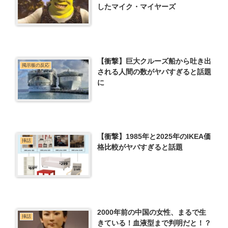
したマイク・マイヤーズ
【衝撃】巨大クルーズ船から吐き出
掲示板の反応
される人間の数がヤバすぎると話題
に
【衝撃】1985年と2025年のIKEA価
挿話
格比較がヤバすぎると話題
2000年前の中国の女性、まるで生
挿話
きている！血液型まで判明だと！？