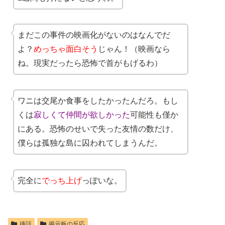
まだこの事件の映画化がないのはなんでだ
よ？
めっちゃ面白そう
じゃん！（映画なら
ね。現実だったら恐怖で首がもげるわ）
ワニは交尾か食事をしたかったんだろ。もし
くは
寂しくて仲間が欲しかった
可能性も僅か
にある。恐怖のせいで失った友情の数だけ、
僕らは孤独な島に囚われてしまうんだ。
完全に
でっち上げ
っぽいな。
挿話
掲示板の反応