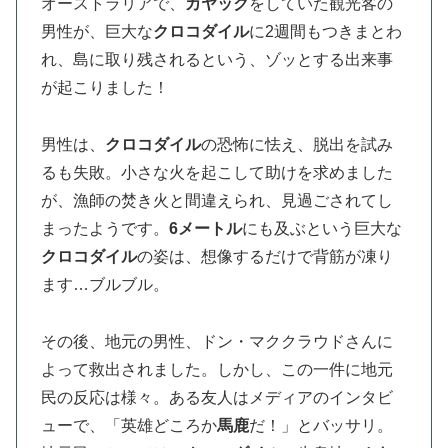
オーストラリアで、
カヤック
をしていた観光客の
男性が、巨大な
クロコダイル
に2週間もつきまとわ
れ、島に取り残されるという、ゾッとする出来事
が起こりました！
男性は、
クロコダイル
の恐怖に怯え、脱出を試み
るも失敗。小さな火を起こして助けを求めました
が、漁師の焚き火と間違えられ、見過ごされてし
まったようです。
6メートル
にも及ぶという巨大な
クロコダイル
の姿は、想像するだけで背筋が凍り
ます…ブルブル。
その後、地元の男性、ドン・マククラウドさんに
よって救出されました。しかし、この一件に地元
民の反応は様々。ある友人はメディアのインタビ
ューで、「英雄どころか
馬鹿
だ！」とバッサリ。