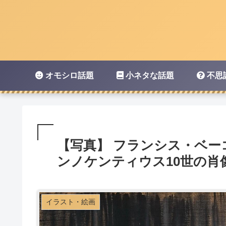
オモシロ話題
小ネタな話題
不思
【写真】 フランシス・ベー
ンノケンティウス10世の肖
イラスト・絵画