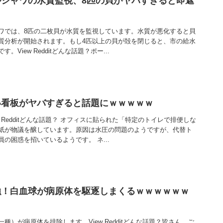
シャワの水質監視、8匹の貝がヤバすぎると即遮
ワでは、8匹の二枚貝が水質を監視しています。水質が悪化すると貝
質分析が開始されます。もし4匹以上の貝が殻を閉じると、市の給水
View Redditどんな話題？ポー...
い看板がヤバすぎると話題にｗｗｗｗｗ
 Redditどんな話題？ オフィスに貼られた「特定のトイレで排便しな
紙が物議を醸しています。原因は水圧の問題のようですが、代替ト
の困惑を招いているようです。 ネ...
強！白血球が病原体を駆逐しまくるｗｗｗｗｗｗ
種）が病原体を排除します。View Redditどんな話題？皆さん、ご