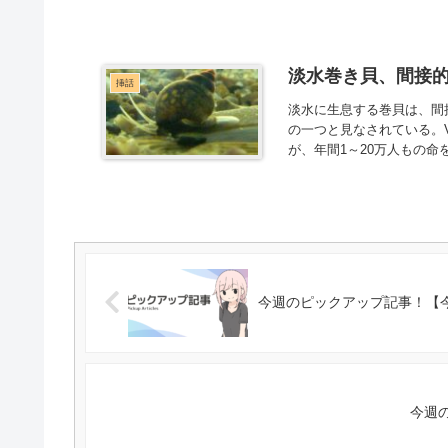
淡水巻き貝、間接的
挿話
淡水に生息する巻貝は、間
の一つと見なされている。V
が、年間1～20万人もの命を
今週のピックアップ記事！【
今週