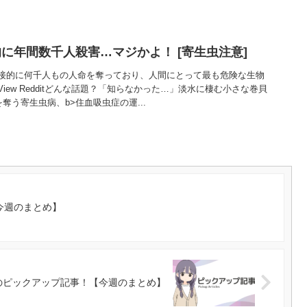
に年間数千人殺害…マジかよ！ [寄生虫注意]
接的に何千人もの人命を奪っており、人間にとって最も危険な生物
iew Redditどんな話題？「知らなかった…」淡水に棲む小さな巻貝
奪う寄生虫病、b>住血吸虫症の運...
今週のまとめ】
のピックアップ記事！【今週のまとめ】