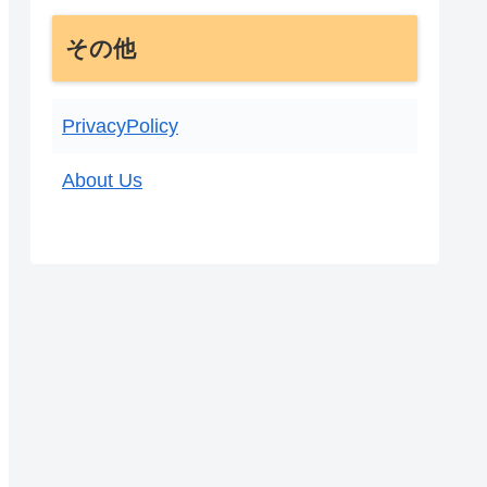
その他
PrivacyPolicy
About Us