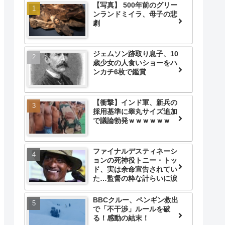
【写真】 500年前のグリー
ンランドミイラ、母子の悲
劇
ジェムソン跡取り息子、10
歳少女の人食いショーをハ
ンカチ6枚で鑑賞
【衝撃】インド軍、新兵の
採用基準に睾丸サイズ追加
で議論勃発ｗｗｗｗｗｗ
ファイナルデスティネーシ
ョンの死神役トニー・トッ
ド、実は余命宣告されてい
た…監督の粋な計らいに涙
BBCクルー、ペンギン救出
で「不干渉」ルールを破
る！感動の結末！