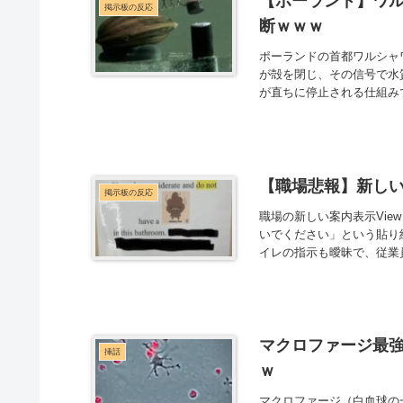
【ポーランド】ワル
掲示板の反応
断ｗｗｗ
ポーランドの首都ワルシャ
が殻を閉じ、その信号で水
が直ちに停止される仕組みです。
【職場悲報】新し
掲示板の反応
職場の新しい案内表示View
いでください」という貼り
イレの指示も曖昧で、従業員
マクロファージ最
挿話
ｗ
マクロファージ（白血球の一