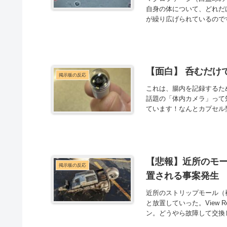
自身の体について、どれだ
が繰り広げられているのです
【面白】 呑むだけ
掲示板の反応
これは、腸内を記録するため
話題の「体内カメラ」って
ています！なんとカプセル型
【悲報】近所のモ
掲示板の反応
置される事案発生
近所のストリップモール（
と放置していった。View 
ン。どうやら故障して交換し