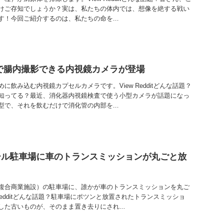
けご存知でしょうか？実は、私たちの体内では、想像を絶する戦い
！今回ご紹介するのは、私たちの命を...
で腸内撮影できる内視鏡カメラが登場
に飲み込む内視鏡カプセルカメラです。View Redditどんな話題？
知ってる？最近、消化器内視鏡検査で使う小型カメラが話題になっ
で、それを飲むだけで消化管の内部を...
ール駐車場に車のトランスミッションが丸ごと放
複合商業施設）の駐車場に、誰かが車のトランスミッションを丸ご
Redditどんな話題？駐車場にポツンと放置されたトランスミッショ
た古いものが、そのまま置き去りにされ...