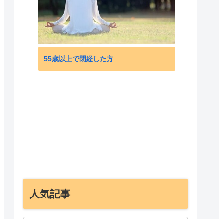
海外「
ットに
55歳以上で閉経した方
ールド
人気記事