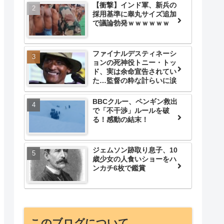
【衝撃】インド軍、新兵の
採用基準に睾丸サイズ追加
で議論勃発ｗｗｗｗｗｗ
ファイナルデスティネーシ
ョンの死神役トニー・トッ
ド、実は余命宣告されてい
た…監督の粋な計らいに涙
BBCクルー、ペンギン救出
で「不干渉」ルールを破
る！感動の結末！
ジェムソン跡取り息子、10
歳少女の人食いショーをハ
ンカチ6枚で鑑賞
このブログについて