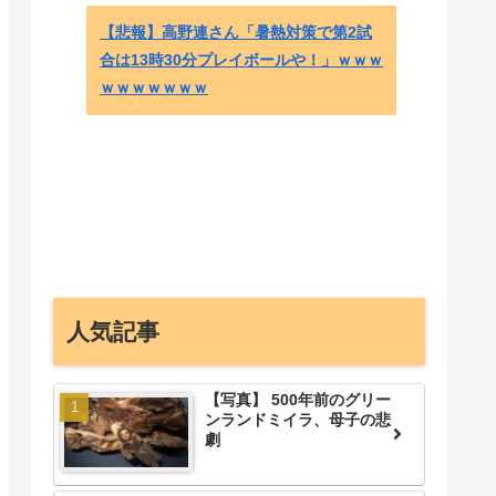
【悲報】高野連さん「暑熱対策で第2試
合は13時30分プレイボールや！」ｗｗｗ
ｗｗｗｗｗｗｗ
韓国人
W杯で
れてい
- 海
人気記事
【写真】 500年前のグリー
ンランドミイラ、母子の悲
劇