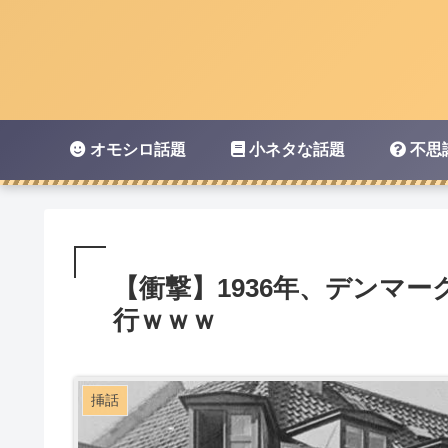
オモシロ話題
小ネタな話題
不思
【衝撃】1936年、デンマ
行ｗｗｗ
挿話