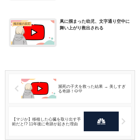
凧に掴まった幼児、文字通り空中に
掲示板の反応
舞い上がり救出される
瀕死の子犬を救った結果 → 美しすぎ
る奇跡！🐶💛
【マジか】移植した心臓を取り出す手
術だと!? 11年後に奇跡が起きた理由