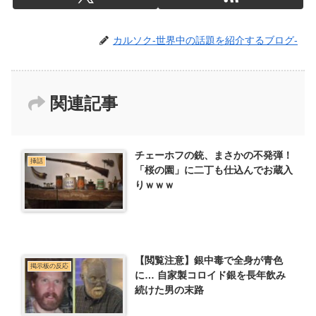
カルソク-世界中の話題を紹介するブログ-
関連記事
チェーホフの銃、まさかの不発弾！
挿話
「桜の園」に二丁も仕込んでお蔵入
りｗｗｗ
【閲覧注意】銀中毒で全身が青色
掲示板の反応
に… 自家製コロイド銀を長年飲み
続けた男の末路