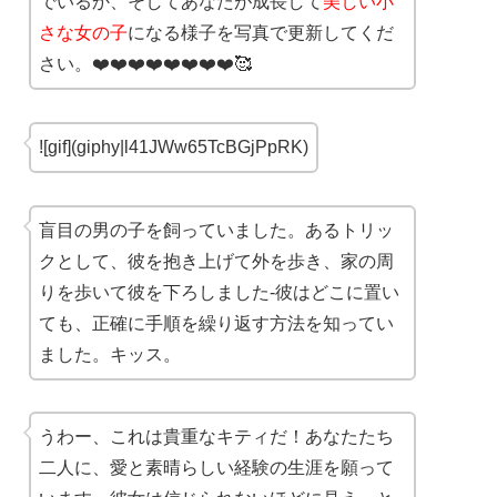
でいるか、そしてあなたが成長して
美しい小
さな女の子
になる様子を写真で更新してくだ
さい。❤️❤️❤️❤️❤️❤️❤️❤️🥰
![gif](giphy|l41JWw65TcBGjPpRK)
盲目の男の子を飼っていました。あるトリッ
クとして、彼を抱き上げて外を歩き、家の周
りを歩いて彼を下ろしました-彼はどこに置い
ても、正確に手順を繰り返す方法を知ってい
ました。キッス。
うわー、これは貴重なキティだ！あなたたち
二人に、愛と素晴らしい経験の生涯を願って