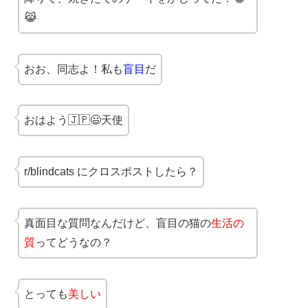
😹
おお、同志よ！私も
盲目
だ
おはよう🇯🇵😃天使
r/blindcats にクロスポストしたら？
真面目な質問なんだけど、盲目の猫の
生活の
質
ってどうなの？
とっても
美しい