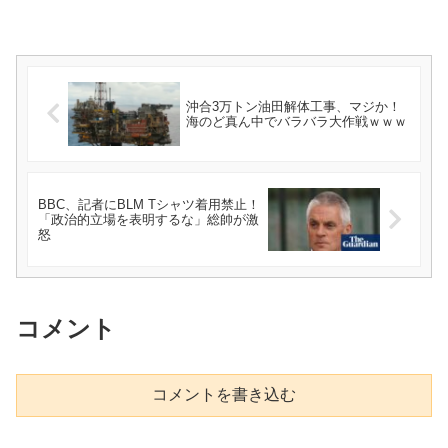
沖合3万トン油田解体工事、マジか！
海のど真ん中でバラバラ大作戦ｗｗｗ
BBC、記者にBLM Tシャツ着用禁止！
「政治的立場を表明するな」総帥が激
怒
コメント
コメントを書き込む