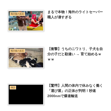
まるで本物！海外のライトセーバー
掲示板の反応
職人が凄すぎる
【衝撃】うちのニワトリ、子犬を自
掲示板の反応
分の子だと勘違い → 育て始めるｗ
ｗｗ
【驚愕】人間の体内で休みなく働く
挿話
「運び屋」の正体が判明！秒速
2000nmで爆速輸送