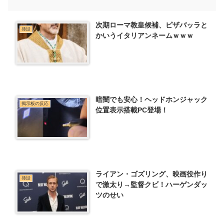
次期ローマ教皇候補、ピザバッラと
挿話
かいうイタリアンネームｗｗｗ
暗闇でも安心！ヘッドホンジャック
掲示板の反応
位置表示搭載PC登場！
ライアン・ゴズリング、映画役作り
挿話
で激太り→監督クビ！ハーゲンダッ
ツのせい