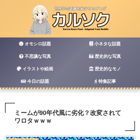
オモシロ話題
小ネタな話題
不思議な写真
歴史的な写真
イラストや絵画
歴史的なモノ
今日の話題
特集記事
ミームが90年代風に劣化？改変されて
ワロタｗｗｗ