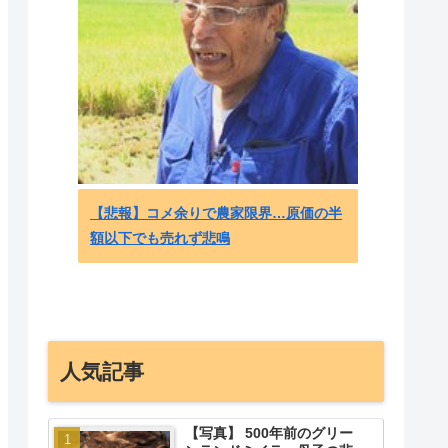
海外の
ス、大
6連敗
- 海
【悲報】コメ余りで農家限界…原価の半
額以下でも売れず悲鳴
人気記事
【写真】 500年前のグリー