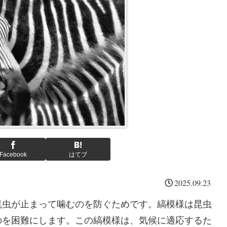
Facebook
はてブ
2025.09.23
昆虫が止まって噛むのを防ぐためです。縞模様は昆虫
のを困難にします。この縞模様は、気候に適応するた