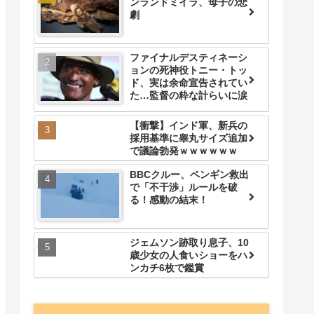
ンランドミイラ、母子の悲
劇
ファイナルデスティネーシ
ョンの死神役トニー・トッ
ド、実は余命宣告されてい
た…監督の粋な計らいに涙
【衝撃】インド軍、新兵の
採用基準に睾丸サイズ追加
で議論勃発ｗｗｗｗｗｗ
BBCクルー、ペンギン救出
で「不干渉」ルールを破
る！感動の結末！
ジェムソン跡取り息子、10
歳少女の人食いショーをハ
ンカチ6枚で鑑賞