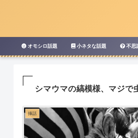
オモシロ話題
小ネタな話題
不思
シマウマの縞模様、マジで
挿話