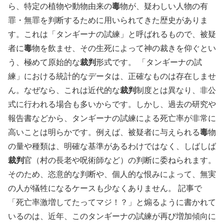
ら、特定の植物や動物由来の
毒
物が、疑わしい人物の有
罪・無罪を判断するために用いられてきた歴史がありま
す。これは「タンギーナの試練」と呼ばれるもので、被疑
者に
毒
物を飲ませ、その生死によって神の裁きを仰ぐとい
う、極めて原始的な
裁判
形式です。
「タンギーナの試
練」における統計的なデータは、正確なものは存在しませ
ん。なぜなら、これは近代的な
裁判
制度とは異なり、非公
式に行われる場合も多いからです。しかし、過去の研究や
報告書などから、タンギーナの試練による死亡率が非常に
高いことは明らかです。例えば、被疑者に与えられる
毒
物
の量や種類は、明確な基準があるわけではなく、しばしば
裁判
官（村の長老や呪術師など）の判断に委ねられます。
そのため、恣意的な判断や、個人的な恨みによって、無実
の人が犠牲になるケースも少なくありません。
記事で
「死亡率激増してたってマジ！？」と煽るように書かれて
いるのは、近年、このタンギーナの試練が再び増加傾向に