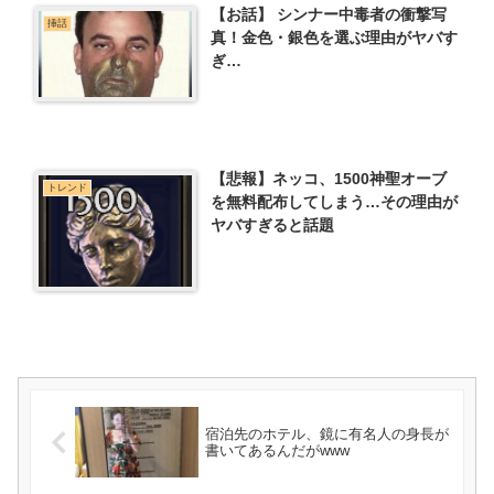
【お話】 シンナー中毒者の衝撃写
挿話
真！金色・銀色を選ぶ理由がヤバす
ぎ…
【悲報】ネッコ、1500神聖オーブ
トレンド
を無料配布してしまう…その理由が
ヤバすぎると話題
宿泊先のホテル、鏡に有名人の身長が
書いてあるんだがwww