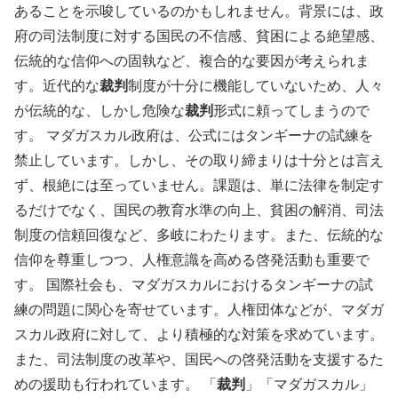
あることを示唆しているのかもしれません。背景には、政
府の司法制度に対する国民の不信感、貧困による絶望感、
伝統的な信仰への固執など、複合的な要因が考えられま
す。近代的な
裁判
制度が十分に機能していないため、人々
が伝統的な、しかし危険な
裁判
形式に頼ってしまうので
す。
マダガスカル政府は、公式にはタンギーナの試練を
禁止しています。しかし、その取り締まりは十分とは言え
ず、根絶には至っていません。課題は、単に法律を制定す
るだけでなく、国民の教育水準の向上、貧困の解消、司法
制度の信頼回復など、多岐にわたります。また、伝統的な
信仰を尊重しつつ、人権意識を高める啓発活動も重要で
す。
国際社会も、マダガスカルにおけるタンギーナの試
練の問題に関心を寄せています。人権団体などが、マダガ
スカル政府に対して、より積極的な対策を求めています。
また、司法制度の改革や、国民への啓発活動を支援するた
めの援助も行われています。
「
裁判
」「マダガスカル」