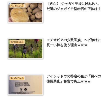
【面白】 ジャガイモ袋に紛れ込ん
掲示板の反応
だ謎のジャガイモ型岩石の正体は？
エチオピアの少数民族、ヘビ除けに
掲示板の反応
長ーい棒を使う理由ｗｗｗ
アイシャドウの特定の色が「目への
掲示板の反応
使用禁止」警告で炎上ｗｗｗ