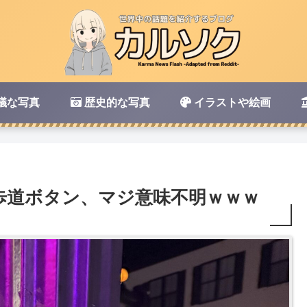
議な写真
歴史的な写真
イラストや絵画
歩道ボタン、マジ意味不明ｗｗｗ