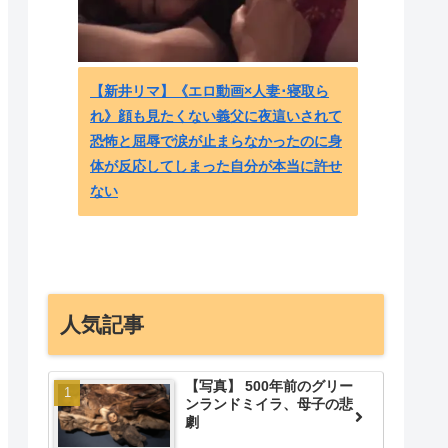
【新井リマ】《エロ動画×人妻･寝取ら
『アニ
れ》顔も見たくない義父に夜這いされて
界行っ
恐怖と屈辱で涙が止まらなかったのに身
eigo
体が反応してしまった自分が本当に許せ
ない
人気記事
【写真】 500年前のグリー
ンランドミイラ、母子の悲
劇