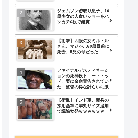
ジェムソン跡取り息子、10
歳少女の人食いショーをハ
ンカチ6枚で鑑賞
【衝撃】四股の女ミルトル
さん、マジか…60歳目前に
死去、5児の母だった
ファイナルデスティネーシ
ョンの死神役トニー・トッ
ド、実は余命宣告されてい
た…監督の粋な計らいに涙
【衝撃】インド軍、新兵の
採用基準に睾丸サイズ追加
で議論勃発ｗｗｗｗｗｗ