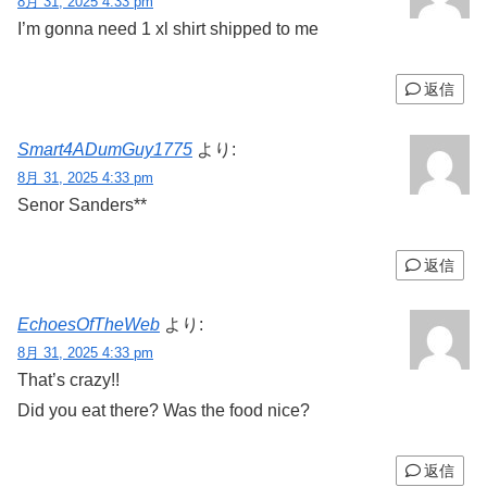
8月 31, 2025 4:33 pm
I’m gonna need 1 xl shirt shipped to me
返信
Smart4ADumGuy1775
より:
8月 31, 2025 4:33 pm
Senor Sanders**
返信
EchoesOfTheWeb
より:
8月 31, 2025 4:33 pm
That’s crazy!!
Did you eat there? Was the food nice?
返信