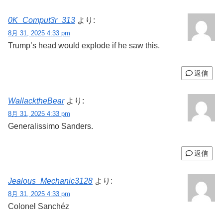
0K_Comput3r_313
より:
8月 31, 2025 4:33 pm
Trump’s head would explode if he saw this.
返信
WallacktheBear
より:
8月 31, 2025 4:33 pm
Generalissimo Sanders.
返信
Jealous_Mechanic3128
より:
8月 31, 2025 4:33 pm
Colonel Sanchéz