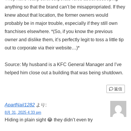
anything so that the brand can’t be misappropriated. If they
knew about that location, the former owners would
probably be in major trouble, especially if they still own
franchises elsewhere. *(So, if you know the previous
owner and dislike them, it’s perfectly legit to toss a little tip
out to corporate via their website…)*
Source: My husband is a KFC General Manager and I’ve
helped him close out a building that was being shutdown.
返信
ApartNail1282
より:
8月 31, 2025 4:33 pm
Hiding in plain sight 😂 they didn’t even try