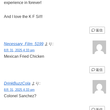
experience in forever!
And I love the K F Si!!!
返信
Necessary_Film_5199
より:
8月 31, 2025 4:33 pm
Mexican Fried Chicken
返信
DrinkBuzzCola
より:
8月 31, 2025 4:33 pm
Colonel Sanchez?
返信