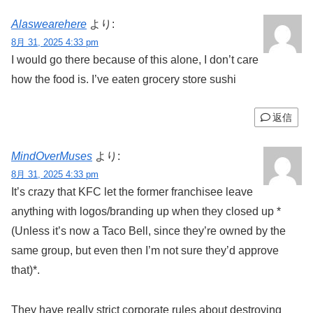
Alaswearehere
より:
8月 31, 2025 4:33 pm
I would go there because of this alone, I don’t care
how the food is. I’ve eaten grocery store sushi
返信
MindOverMuses
より:
8月 31, 2025 4:33 pm
It’s crazy that KFC let the former franchisee leave
anything with logos/branding up when they closed up *
(Unless it’s now a Taco Bell, since they’re owned by the
same group, but even then I’m not sure they’d approve
that)*.
They have really strict corporate rules about destroying