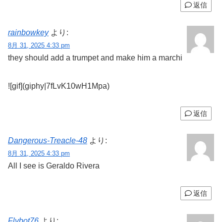
返信
rainbowkey
より:
8月 31, 2025 4:33 pm
they should add a trumpet and make him a marchi
![gif](giphy|7fLvK10wH1Mpa)
返信
Dangerous-Treacle-48
より:
8月 31, 2025 4:33 pm
All I see is Geraldo Rivera
返信
Flybot76
より: