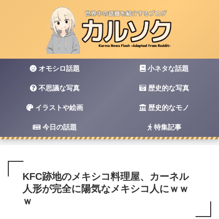
オモシロ話題
小ネタな話題
不思議な写真
歴史的な写真
イラストや絵画
歴史的なモノ
今日の話題
特集記事
KFC跡地のメキシコ料理屋、カーネル
人形が完全に陽気なメキシコ人にｗｗ
ｗ