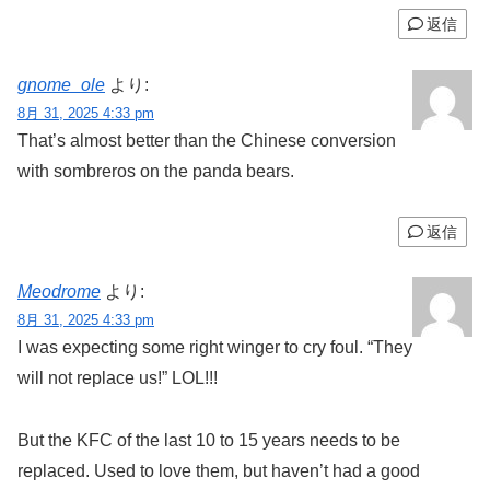
返信
gnome_ole
より:
8月 31, 2025 4:33 pm
That’s almost better than the Chinese conversion
with sombreros on the panda bears.
返信
Meodrome
より:
8月 31, 2025 4:33 pm
I was expecting some right winger to cry foul. “They
will not replace us!” LOL!!!
But the KFC of the last 10 to 15 years needs to be
replaced. Used to love them, but haven’t had a good