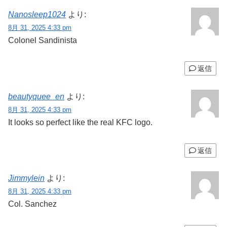
Nanosleep1024
より:
8月 31, 2025 4:33 pm
Colonel Sandinista
返信
beautyquee_en
より:
8月 31, 2025 4:33 pm
It looks so perfect like the real KFC logo.
返信
Jimmylein
より:
8月 31, 2025 4:33 pm
Col. Sanchez