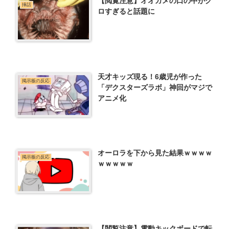
【閲覧注意】オオガメの口の中がグ
挿話
ロすぎると話題に
天才キッズ現る！6歳児が作った
掲示板の反応
「デクスターズラボ」神回がマジで
アニメ化
オーロラを下から見た結果ｗｗｗｗ
掲示板の反応
ｗｗｗｗｗ
【閲覧注意】電動キックボードで転