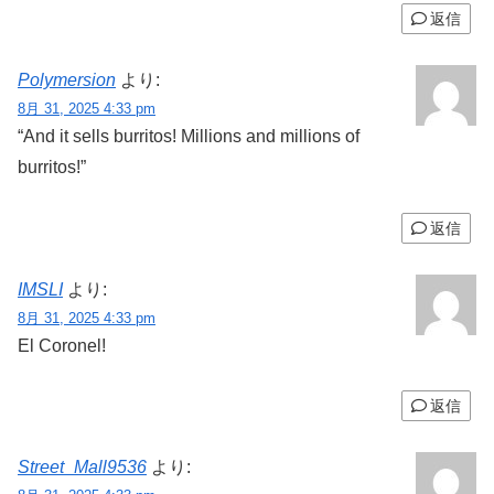
返信
Polymersion
より:
8月 31, 2025 4:33 pm
“And it sells burritos! Millions and millions of
burritos!”
返信
IMSLI
より:
8月 31, 2025 4:33 pm
El Coronel!
返信
Street_Mall9536
より: