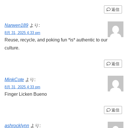
返信
Narwen189
より:
8月 31, 2025 4:33 pm
Reuse, recycle, and poking fun *is* authentic to our
culture.
返信
MinkCote
より:
8月 31, 2025 4:33 pm
Finger Licken Bueno
返信
ashrocklynn
より: