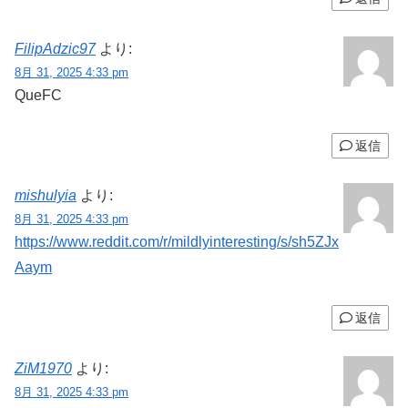
FilipAdzic97
より:
8月 31, 2025 4:33 pm
QueFC
返信
mishulyia
より:
8月 31, 2025 4:33 pm
https://www.reddit.com/r/mildlyinteresting/s/sh5ZJx
Aaym
返信
ZiM1970
より:
8月 31, 2025 4:33 pm