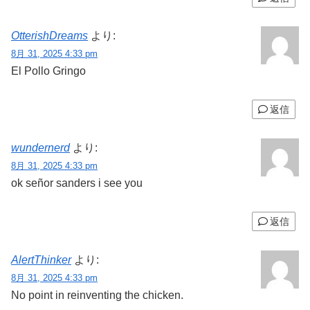
OtterishDreams
より:
8月 31, 2025 4:33 pm
El Pollo Gringo
返信
wundernerd
より:
8月 31, 2025 4:33 pm
ok señor sanders i see you
返信
AlertThinker
より:
8月 31, 2025 4:33 pm
No point in reinventing the chicken.