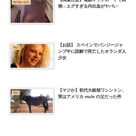
掲示板の反応
倒→エグすぎる内出血がヤバい
【お話】 スペインでバンジージャ
挿話
ンプ中に誤解で死亡したオランダ人
少女
【マジか】初代大統領ワシントン、
挿話
実はアメリカ mule の父だった件