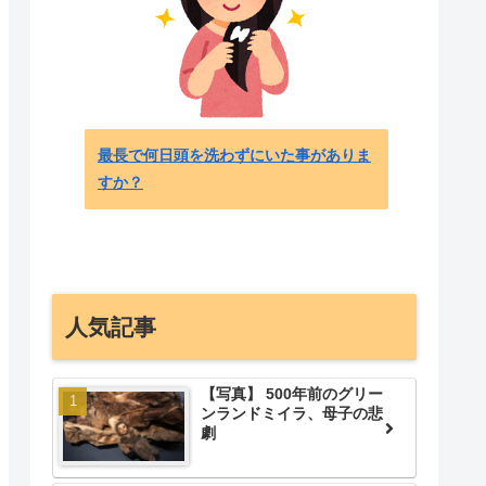
【海外
に史上
【ML
最長で何日頭を洗わずにいた事がありま
すか？
人気記事
【写真】 500年前のグリー
ンランドミイラ、母子の悲
劇