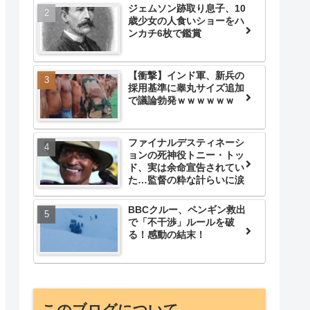
ジェムソン跡取り息子、10
歳少女の人食いショーをハ
ンカチ6枚で鑑賞
【衝撃】インド軍、新兵の
採用基準に睾丸サイズ追加
で議論勃発ｗｗｗｗｗｗ
ファイナルデスティネーシ
ョンの死神役トニー・トッ
ド、実は余命宣告されてい
た…監督の粋な計らいに涙
BBCクルー、ペンギン救出
で「不干渉」ルールを破
る！感動の結末！
このブログについて