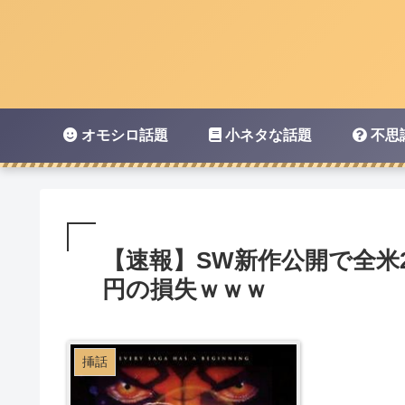
オモシロ話題
小ネタな話題
不思
【速報】SW新作公開で全米2
円の損失ｗｗｗ
挿話