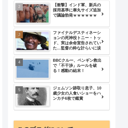
【衝撃】インド軍、新兵の
採用基準に睾丸サイズ追加
で議論勃発ｗｗｗｗｗｗ
ファイナルデスティネーシ
ョンの死神役トニー・トッ
ド、実は余命宣告されてい
た…監督の粋な計らいに涙
BBCクルー、ペンギン救出
で「不干渉」ルールを破
る！感動の結末！
ジェムソン跡取り息子、10
歳少女の人食いショーをハ
ンカチ6枚で鑑賞