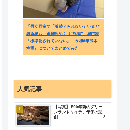
『男女同室で「着替えられない」いまだ
大谷と
雑魚寝も…避難所めぐり“格差” 専門家
ャース
「標準化されていない」 令和8年熊本
ぽ ～
地震』についてまとめてみた
人気記事
【写真】 500年前のグリー
ンランドミイラ、母子の悲
劇