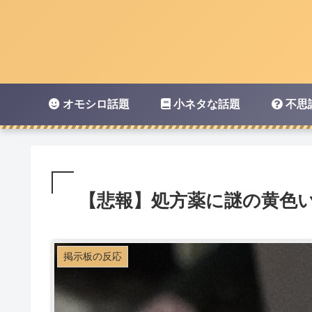
オモシロ話題
小ネタな話題
不思
【悲報】処方薬に謎の黄色
掲示板の反応