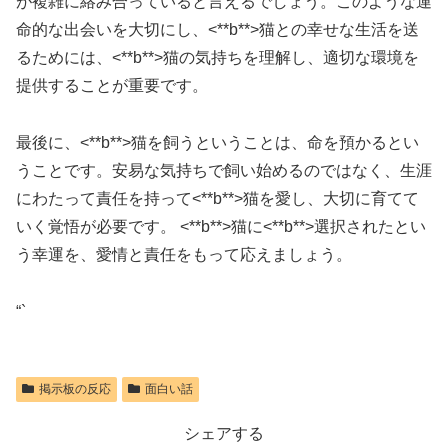
が複雑に絡み合っていると言えるでしょう。このような運
命的な出会いを大切にし、<**b**>猫
との幸せな生活を送
るためには、<**b**>猫
の気持ちを理解し、適切な環境を
提供することが重要です。
最後に、<**b**>猫
を飼うということは、命を預かるとい
うことです。安易な気持ちで飼い始めるのではなく、生涯
にわたって責任を持って<**b**>猫
を愛し、大切に育てて
いく覚悟が必要です。 <**b**>猫
に<**b**>選択
されたとい
う幸運を、愛情と責任をもって応えましょう。
“`
掲示板の反応
面白い話
シェアする