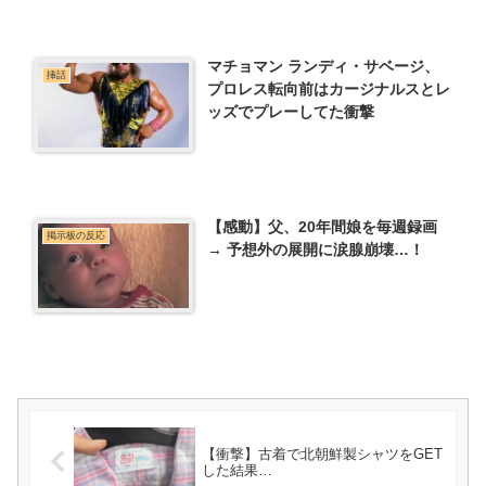
マチョマン ランディ・サベージ、
挿話
プロレス転向前はカージナルスとレ
ッズでプレーしてた衝撃
【感動】父、20年間娘を毎週録画
掲示板の反応
→ 予想外の展開に涙腺崩壊…！
【衝撃】古着で北朝鮮製シャツをGET
した結果…