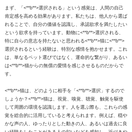
まず、「<**b**>選択
される」という感覚は、人間の自己
肯定感を高める効果があります。私たちは、他人から選ば
れることで、自分の価値を認識し、承認欲求を満たしたい
という欲求を持っています。動物に<**b**>選択
される、
特に自らの意志を持たないと思われる<**b**>猫
に<**b**>
選択
されるという経験は、特別な感情を抱かせます。これ
は、単なるペット選びではなく、運命的な繋がり、あるい
は<**b**>猫
からの無償の愛情を感じさせるものだからで
す。
<**b**>猫
は、どのように相手を「<**b**>選択
」するので
しょうか？<**b**>猫
は、視覚、嗅覚、聴覚、触覚を駆使
して周囲の環境を認識します。人を選ぶ際も、これらの感
覚を総合的に活用していると考えられます。例えば、穏や
かな声の人、ゆったりとした動きの人、あるいは過去に良
い経験をしたことがある人の匂いなどを感知し、近づきや