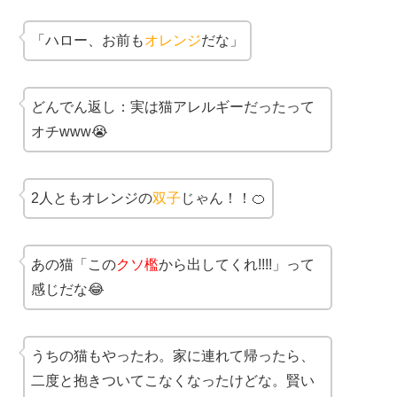
「ハロー、お前も
オレンジ
だな」
どんでん返し：実は猫アレルギーだったって
オチwww😭
2人ともオレンジの
双子
じゃん！！🍊
あの猫「この
クソ檻
から出してくれ!!!!」って
感じだな😂
うちの猫もやったわ。家に連れて帰ったら、
二度と抱きついてこなくなったけどな。賢い