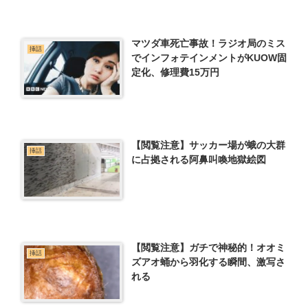
マツダ車死亡事故！ラジオ局のミス
挿話
でインフォテインメントがKUOW固
定化、修理費15万円
【閲覧注意】サッカー場が蛾の大群
挿話
に占拠される阿鼻叫喚地獄絵図
【閲覧注意】ガチで神秘的！オオミ
挿話
ズアオ蛹から羽化する瞬間、激写さ
れる