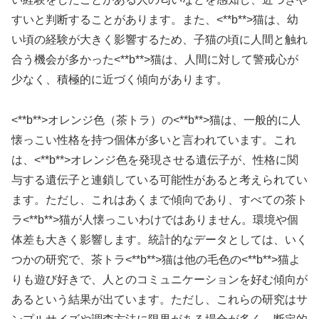
すいと判断することがあります。また、<**b**>猫
は、幼
い頃の経験が大きく影響するため、子猫の頃に人間と触れ
合う機会が多かった<**b**>猫
は、人間に対して警戒心が
少なく、積極的に近づく傾向があります。
<**b**>オレンジ
色（茶トラ）の<**b**>猫
は、一般的に人
懐っこい性格を持つ個体が多いと言われています。これ
は、<**b**>オレンジ
色を発現させる遺伝子が、性格に関
与する遺伝子と連鎖している可能性があると考えられてい
ます。ただし、これはあくまで傾向であり、すべての茶ト
ラ<**b**>猫
が人懐っこいわけではありません。環境や個
体差も大きく影響します。統計的なデータとしては、いく
つかの研究で、茶トラ<**b**>猫
は他の毛色の<**b**>猫
よ
りも遊び好きで、人とのコミュニケーションを好む傾向が
あるという結果が出ています。ただし、これらの研究はサ