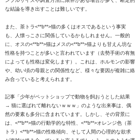
ンプルサイズや調査方法に限界がある場合が多く、断定的
な結論を導き出すことは難しいです。
また、茶トラ<**b**>猫
の多くはオスであるという事実
も、人懐っこさに関係しているかもしれません。一般的
に、オスの<**b**>猫
はメスの<**b**>猫
よりも甘えん坊な
性格を持つことが多いと言われています（去勢手術の有無
によっても性格は変化します）。これは、ホルモンの影響
や、幼い頃の母親との関係性など、様々な要因が複雑に絡
み合っていると考えられます。
記事「少年がペットショップで動物を飼おうとした結果
→ 猫に選ばれて離れないｗｗｗ」のような出来事は、偶
然の要素も多分に含まれています。しかし、その背景に
は、<**b**>猫
の行動学的な特性、<**b**>オレンジ
色（茶
トラ）<**b**>猫
の性格傾向、そして人間の心理的な欲求