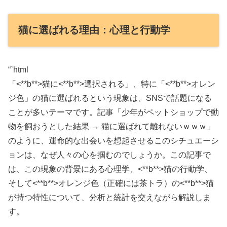
猫に選ばれる理由：心理と行動学
“`html
「<**b**>猫
に<**b**>選択
される」、特に「<**b**>オレン
ジ
色」の猫に選ばれるという現象は、SNSで話題になる
ことが多いテーマです。記事「少年がペットショップで動
物を飼おうとした結果 → 猫に選ばれて離れないｗｗｗ」
のように、運命的な出会いを想起させるこのシチュエーシ
ョンは、なぜ人々の心を掴むのでしょうか。この記事で
は、この現象の背景にある心理学、<**b**>猫
の行動学、
そして<**b**>オレンジ
色（正確には茶トラ）の<**b**>猫
が持つ特性について、分析と統計を交えながら解説しま
す。