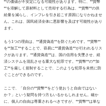
**の価値が不安定になる可能性があります。特に、**貨幣
**を溶解して原材料として売却する行為は、**貨幣**の供
給量を減らし、インフレを引き起こす原因になりかねませ
ん。これは、国民経済全体に悪影響を及ぼす可能性があり
ます。
もう1つの理由は、**通貨偽造**を防ぐためです。**貨幣**
を**加工**することで、容易に**通貨偽造**が行われるリス
クがあります。**通貨偽造**は、国の信用を失墜させ、経
済システムを混乱させる重大な犯罪です。**貨幣**の**加
工**を厳しく規制することで、このような犯罪を未然に防
ぐことができるのです。
ここで、「自分の**貨幣**をどう使おうと自由ではない
か？」という疑問を持つ方もいるかもしれません。確か
に、個人の自由は尊重されるべきですが、**貨幣**は単な