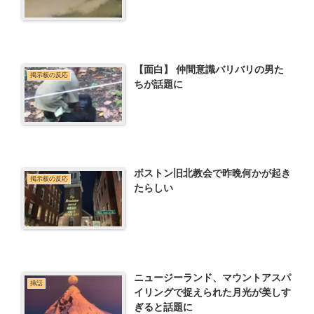
【面白】 仲間意識バリバリの男た
掲示板の反応
ちが話題に
ボストン旧北教会で昨晩何かが起き
掲示板の反応
たらしい
ニュージーランド、マウントアスパ
挿話
イリングで捉えられた月光が美しす
ぎると話題に