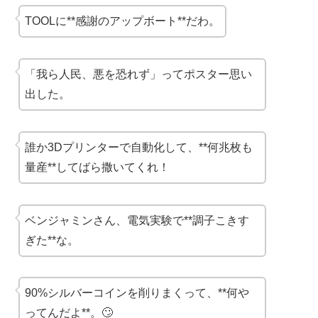
TOOLに**感謝のアップボート**だわ。
「我ら人民、悪を恐れず」ってポスター思い
出した。
誰か3Dプリンターで自動化して、**何兆枚も
量産**してばら撒いてくれ！
ベンジャミンさん、電気実験で**調子こきす
ぎた**な。
90%シルバーコインを削りまくって、**何や
ってんだよ**。🙄