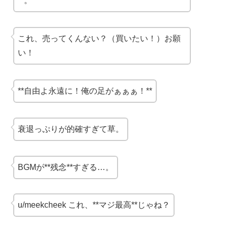
**。
これ、売ってくんない？（買いたい！）お願
い！
**自由よ永遠に！俺の足がぁぁぁ！**
衰退っぷりが的確すぎて草。
BGMが**残念**すぎる…。
u/meekcheek これ、**マジ最高**じゃね？