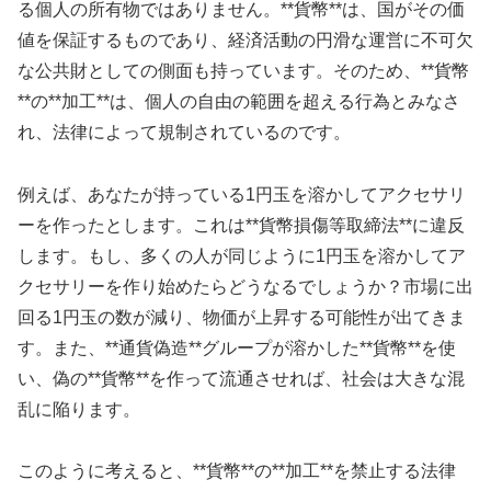
る個人の所有物ではありません。**貨幣**は、国がその価
値を保証するものであり、経済活動の円滑な運営に不可欠
な公共財としての側面も持っています。そのため、**貨幣
**の**加工**は、個人の自由の範囲を超える行為とみなさ
れ、法律によって規制されているのです。
例えば、あなたが持っている1円玉を溶かしてアクセサリ
ーを作ったとします。これは**貨幣損傷等取締法**に違反
します。もし、多くの人が同じように1円玉を溶かしてア
クセサリーを作り始めたらどうなるでしょうか？市場に出
回る1円玉の数が減り、物価が上昇する可能性が出てきま
す。また、**通貨偽造**グループが溶かした**貨幣**を使
い、偽の**貨幣**を作って流通させれば、社会は大きな混
乱に陥ります。
このように考えると、**貨幣**の**加工**を禁止する法律