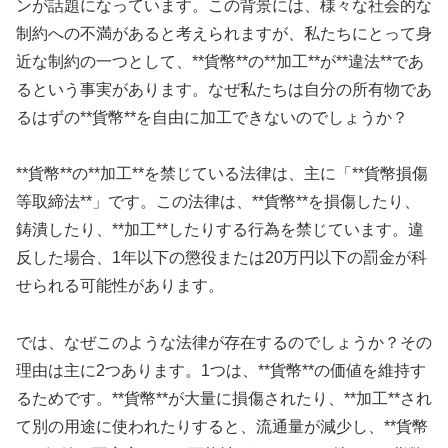
ンが話題になっています。この背景には、様々な社会的な
制約への不満があると考えられますが、私たちにとって身
近な制約の一つとして、**貨幣**の**加工**が**違法**であ
るという事実があります。なぜ私たちは自分の所有物であ
るはずの**貨幣**を自由に加工できないのでしょうか？
**貨幣**の**加工**を禁じている法律は、主に「**貨幣損傷
等取締法**」です。この法律は、**貨幣**を損傷したり、
鋳潰したり、**加工**したりする行為を禁じています。違
反した場合、1年以下の懲役または20万円以下の罰金が科
せられる可能性があります。
では、なぜこのような法律が存在するのでしょうか？その
理由は主に2つあります。1つは、**貨幣**の価値を維持す
るためです。**貨幣**が大量に損傷されたり、**加工**され
て別の用途に使われたりすると、流通量が減少し、**貨幣