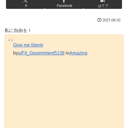
X
Facebook
はてブ
2025.08.02
私に自由を！
Give me liberty
by
u/Fit_Government5138
in
Amazing