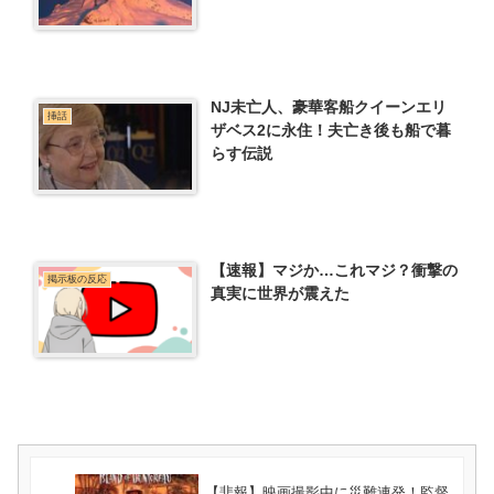
NJ未亡人、豪華客船クイーンエリ
挿話
ザベス2に永住！夫亡き後も船で暮
らす伝説
【速報】マジか…これマジ？衝撃の
掲示板の反応
真実に世界が震えた
【悲報】映画撮影中に災難連発！監督