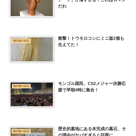
だわ
衝撃！トウモロコシにミニ版2個も
掲示板の反応
生えてた！
モンゴル国民、CS2メジャー決勝応
掲示板の反応
援で早朝4時に集合！
歴史的墓地にある未完成の墓石、そ
掲示板の反応
の理由がヤバすぎると話題に