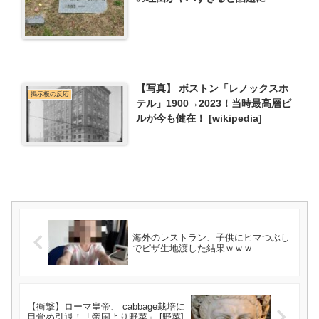
【写真】 ボストン「レノックスホ
掲示板の反応
テル」1900→2023！当時最高層ビ
ルが今も健在！ [wikipedia]
海外のレストラン、子供にヒマつぶし
でピザ生地渡した結果ｗｗｗ
【衝撃】ローマ皇帝、 cabbage栽培に
目覚め引退！「帝国より野菜」 [野菜]