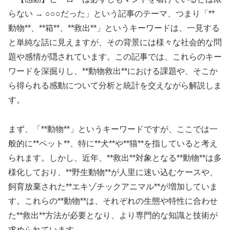
らない → ○○○だった」という記事のテーマ、つまり「**
動物**、**箱**、**救出**」というキーワードは、一見する
と単純な話に見えますが、その背景には様々な社会的な問
題や感情が隠されています。この記事では、これらのキー
ワードを深掘りし、**動物救出**における課題や、そこか
ら得られる感動について分析と統計を交えながら解説しま
す。
まず、「**動物**」というキーワードですが、ここでは一
般的に**ペット**、特に**犬**や**猫**を指していると考え
られます。しかし、近年、**救出**対象となる**動物**は多
様化しており、**野生動物**が人里に迷い込むケースや、
飼育放棄された**エキゾチックアニマル**が増加していま
す。これらの**動物**は、それぞれの生態や特性に合わせ
た**救出**方法が必要となり、より専門的な知識と技術が
求められています。