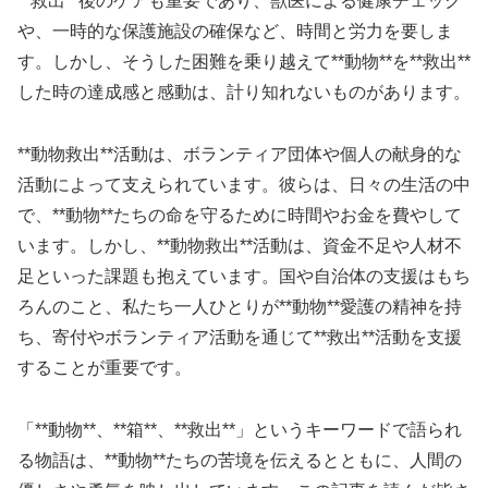
**救出**後のケアも重要であり、獣医による健康チェック
や、一時的な保護施設の確保など、時間と労力を要しま
す。しかし、そうした困難を乗り越えて**動物**を**救出**
した時の達成感と感動は、計り知れないものがあります。
**動物救出**活動は、ボランティア団体や個人の献身的な
活動によって支えられています。彼らは、日々の生活の中
で、**動物**たちの命を守るために時間やお金を費やして
います。しかし、**動物救出**活動は、資金不足や人材不
足といった課題も抱えています。国や自治体の支援はもち
ろんのこと、私たち一人ひとりが**動物**愛護の精神を持
ち、寄付やボランティア活動を通じて**救出**活動を支援
することが重要です。
「**動物**、**箱**、**救出**」というキーワードで語られ
る物語は、**動物**たちの苦境を伝えるとともに、人間の