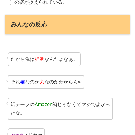
ー）の姿が捉えられている。
みんなの反応
だから俺は
猫派
なんだよなぁ。
それ
猫
なのか
犬
なのか分からんw
紙テープの
Amazon
箱じゃなくてマジでよかっ
たな。