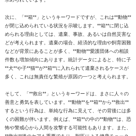
次に、「**箱**」というキーワードですが、これは**動物**
が閉じ込められている状況を示唆します。**箱**に閉じ込
められる理由としては、遺棄、事故、あるいは自然災害な
どが考えられます。遺棄の場合、経済的な理由や飼育困難
などが背景にあることが多く、**動物**愛護団体への相談
件数も増加傾向にあります。統計データによると、特に子
**犬**や子**猫**が**箱**に入れられて遺棄されるケースが
多く、これは無責任な繁殖が原因の一つと考えられます。
そして、「**救出**」というキーワードは、まさに人々の
善意と勇気を表しています。**動物**を**箱**から**救出**
するという行為は、単純な行為に見えて、その背後には多
くの困難が伴います。例えば、**箱**の中の**動物**は、恐
怖や警戒心から人間を攻撃する可能性もあります。また、