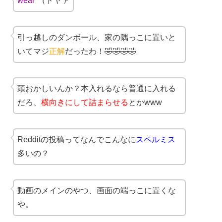
wear*
（ドヤァ
引っ越しのダンボール、家の隅っこに置いと
いてマジ
正解
だったわ！🤣🤣🤣🤣
頭おかしいんか？本入れるなら普通に入れる
だろ、
横向きにして詰まらせる
とかwww
Redditの投稿ってなんでこんなに
スペルミス
多いの？
動画のメインのやつ、画面の端っこに置くな
や。