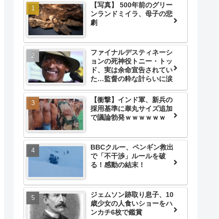
【写真】 500年前のグリー
ンランドミイラ、母子の悲
劇
ファイナルデスティネーシ
ョンの死神役トニー・トッ
ド、実は余命宣告されてい
た…監督の粋な計らいに涙
【衝撃】インド軍、新兵の
採用基準に睾丸サイズ追加
で議論勃発ｗｗｗｗｗｗ
BBCクルー、ペンギン救出
で「不干渉」ルールを破
る！感動の結末！
ジェムソン跡取り息子、10
歳少女の人食いショーをハ
ンカチ6枚で鑑賞