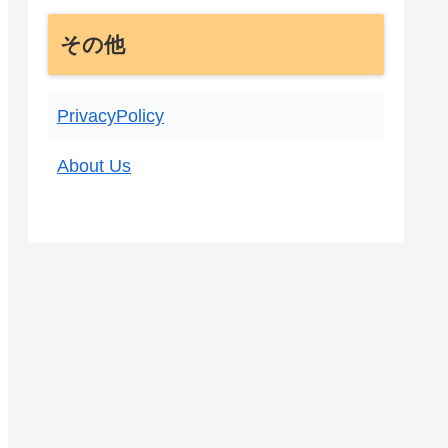
その他
PrivacyPolicy
About Us