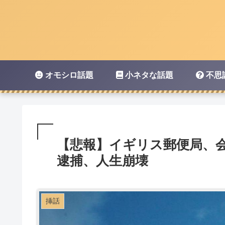
オモシロ話題
小ネタな話題
不思
【悲報】イギリス郵便局、会
逮捕、人生崩壊
挿話