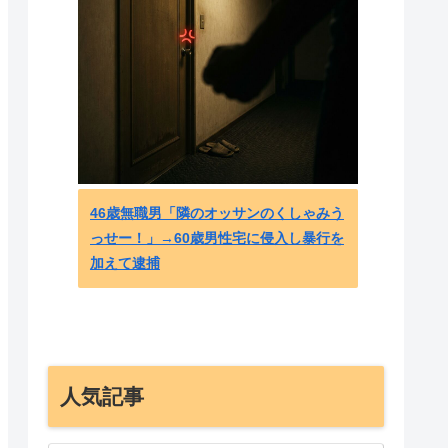
広島8
は全く
- 海
46歳無職男「隣のオッサンのくしゃみう
っせー！」→60歳男性宅に侵入し暴行を
加えて逮捕
人気記事