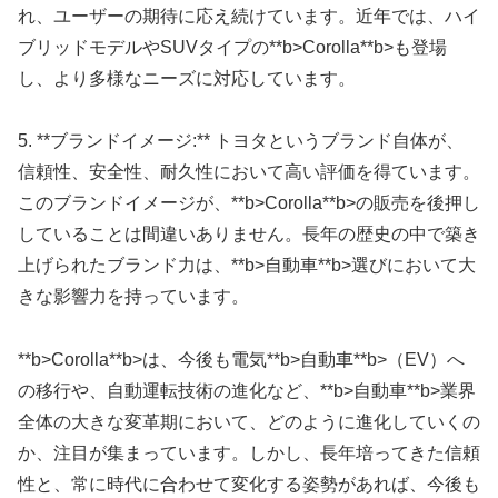
れ、ユーザーの期待に応え続けています。近年では、ハイ
ブリッドモデルやSUVタイプの**b>Corolla**b>も登場
し、より多様なニーズに対応しています。
5. **ブランドイメージ:** トヨタというブランド自体が、
信頼性、安全性、耐久性において高い評価を得ています。
このブランドイメージが、**b>Corolla**b>の販売を後押し
していることは間違いありません。長年の歴史の中で築き
上げられたブランド力は、**b>自動車**b>選びにおいて大
きな影響力を持っています。
**b>Corolla**b>は、今後も電気**b>自動車**b>（EV）へ
の移行や、自動運転技術の進化など、**b>自動車**b>業界
全体の大きな変革期において、どのように進化していくの
か、注目が集まっています。しかし、長年培ってきた信頼
性と、常に時代に合わせて変化する姿勢があれば、今後も