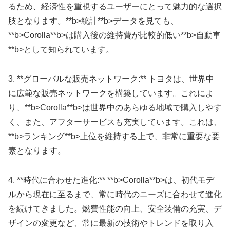
るため、経済性を重視するユーザーにとって魅力的な選択
肢となります。**b>統計**b>データを見ても、
**b>Corolla**b>は購入後の維持費が比較的低い**b>自動車
**b>として知られています。
3. **グローバルな販売ネットワーク:** トヨタは、世界中
に広範な販売ネットワークを構築しています。これによ
り、**b>Corolla**b>は世界中のあらゆる地域で購入しやす
く、また、アフターサービスも充実しています。これは、
**b>ランキング**b>上位を維持する上で、非常に重要な要
素となります。
4. **時代に合わせた進化:** **b>Corolla**b>は、初代モデ
ルから現在に至るまで、常に時代のニーズに合わせて進化
を続けてきました。燃費性能の向上、安全装備の充実、デ
ザインの変更など、常に最新の技術やトレンドを取り入