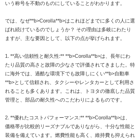
いう称号を不動のものにしていることがわかります。
では、なぜ**b>Corolla**b>はこれほどまでに多くの人に選
ばれ続けているのでしょうか？ その理由は多岐にわたり
ますが、主な要因として、以下の点が挙げられます。
1. **高い信頼性と耐久性:** **b>Corolla**b>は、長年にわ
たり品質の高さと故障の少なさで評価されてきました。特
に海外では、過酷な環境下でも故障しにくい**b>自動車
**b>として信頼され、タクシーやレンタカーとして利用さ
れることも多くあります。これは、トヨタの徹底した品質
管理と、部品の耐久性へのこだわりによるものです。
2. **優れたコストパフォーマンス:** **b>Corolla**b>は、
価格帯が比較的リーズナブルでありながら、十分な性能と
装備を備えています。燃費性能も高く、維持費も抑えられ