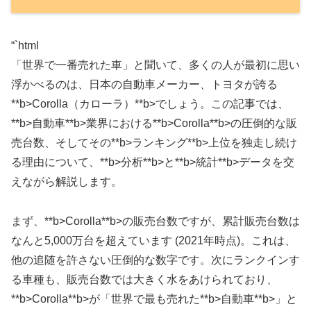
“`html
「世界で一番売れた車」と聞いて、多くの人が最初に思い
浮かべるのは、日本の自動車メーカー、トヨタが誇る
**b>Corolla（カローラ）**b>でしょう。この記事では、
**b>自動車**b>業界における**b>Corolla**b>の圧倒的な販
売台数、そしてその**b>ランキング**b>上位を独走し続け
る理由について、**b>分析**b>と**b>統計**b>データを交
えながら解説します。
まず、**b>Corolla**b>の販売台数ですが、累計販売台数は
なんと5,000万台を超えています (2021年時点)。これは、
他の追随を許さない圧倒的な数字です。次にランクインす
る車種も、販売台数では大きく水をあけられており、
**b>Corolla**b>が「世界で最も売れた**b>自動車**b>」と