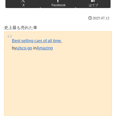
X
Facebook
はてブ
2025.07.12
史上最も売れた車
Best selling cars of all time.
by
u/sco-go
in
Amazing