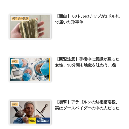
【面白】 80ドルのチップが1ドル札
掲示板の反応
で届いた珍事件
【閲覧注意】手術中に意識が戻った
挿話
女性、90分間も地獄を味わう…😱
【衝撃】アラゴルンの剣術指南役、
挿話
実はダースベイダーの中の人だった