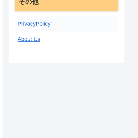
その他
PrivacyPolicy
About Us