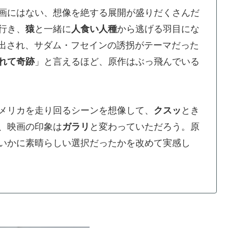
画にはない、想像を絶する展開が盛りだくさんだ
行き、
猿
と一緒に
人食い人種
から逃げる羽目にな
提出され、サダム・フセインの誘拐がテーマだった
れて奇跡
」と言えるほど、原作はぶっ飛んでいる
メリカを走り回るシーンを想像して、
クスッ
とき
、映画の印象は
ガラリ
と変わっていただろう。原
いかに素晴らしい選択だったかを改めて実感し