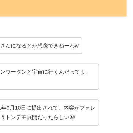
さん
になるとか想像できねーわw
ンウータンと宇宙に行くんだってよ。
01年9月10日
に提出されて、内容がフォレ
うトンデモ展開だったらしい😬