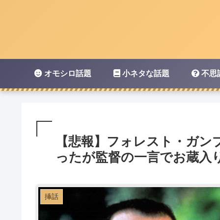
オモシロ話題
小ネタな話題
不思
【悲報】フォレスト・ガン
ったが監督の一言でお蔵入
挿話