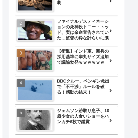
劇
ファイナルデスティネーシ
ョンの死神役トニー・トッ
ド、実は余命宣告されてい
た…監督の粋な計らいに涙
【衝撃】インド軍、新兵の
採用基準に睾丸サイズ追加
で議論勃発ｗｗｗｗｗｗ
BBCクルー、ペンギン救出
で「不干渉」ルールを破
る！感動の結末！
ジェムソン跡取り息子、10
歳少女の人食いショーをハ
ンカチ6枚で鑑賞