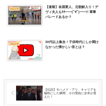
【速報】各国要人、北朝鮮入り！デ
トレンド
ヴィ夫人もｷﾀ━━(ﾟ∀ﾟ)━━!! 軍事
パレードあるか？
30代以上集合！子供時代にしか聞け
トレンド
なかった懐かしい音とは？
【伝説】モハメド・アリ、キャリアを
犠牲にした瞬間…その理由に全米が震
えた！