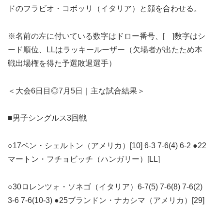
ドのフラビオ・コボッリ（イタリア）と顔を合わせる。
※名前の左に付いている数字はドロー番号、[ ]数字はシ
ード順位、LLはラッキールーザー（欠場者が出たため本
戦出場権を得た予選敗退選手）
＜大会6日目◎7月5日｜主な試合結果＞
■男子シングルス3回戦
○17ベン・シェルトン（アメリカ）[10] 6-3 7-6(4) 6-2 ●22
マートン・フチョビッチ（ハンガリー）[LL]
○30ロレンツォ・ソネゴ（イタリア）6-7(5) 7-6(8) 7-6(2)
3-6 7-6(10-3) ●25ブランドン・ナカシマ（アメリカ）[29]