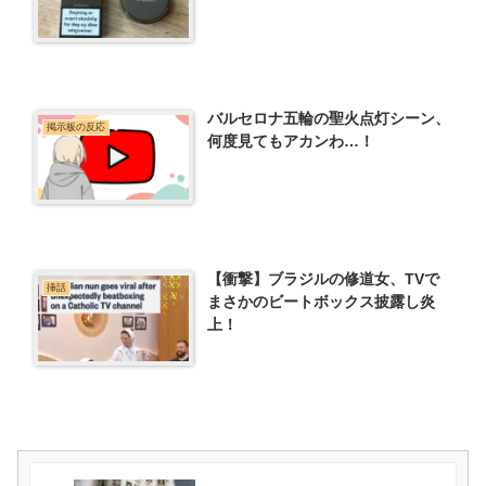
バルセロナ五輪の聖火点灯シーン、
掲示板の反応
何度見てもアカンわ…！
【衝撃】ブラジルの修道女、TVで
挿話
まさかのビートボックス披露し炎
上！