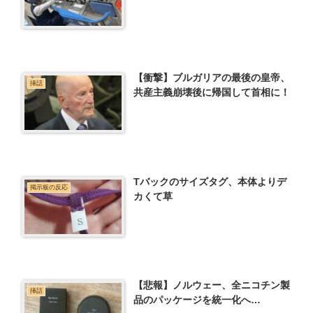
【衝撃】ブルガリアの最後の皇帝、
挿話
共産主義崩壊後に帰国して首相に！
Tバックのサイズタグ、本体よりデ
掲示板の反応
カくて草
【悲報】ノルウェー、全ニコチン製
挿話
品のパッケージを統一化へ…