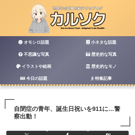
オモシロ話題
小ネタな話題
不思議な写真
歴史的な写真
イラストや絵画
歴史的なモノ
今日の話題
特集記事
自閉症の青年、誕生日祝いを911に…警
察出動！