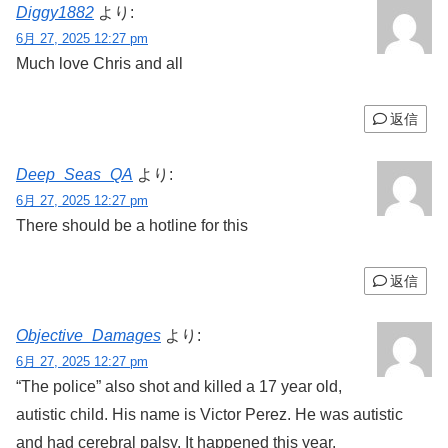
Diggy1882
より:
6月 27, 2025 12:27 pm
Much love Chris and all
返信
Deep_Seas_QA
より:
6月 27, 2025 12:27 pm
There should be a hotline for this
返信
Objective_Damages
より:
6月 27, 2025 12:27 pm
“The police” also shot and killed a 17 year old,
autistic child. His name is Victor Perez. He was autistic
and had cerebral palsy. It happened this year.