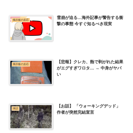
雪崩が迫る…海外記事が警告する衝
掲示板の反応
撃の事態 今すぐ知るべき現実
【悲報】クレカ、熱で剥がれた結果
掲示板の反応
がエグすぎワロタ… → 中身がヤバ
い
【お話】 「ウォーキングデッド」
挿話
作者が突然完結宣言