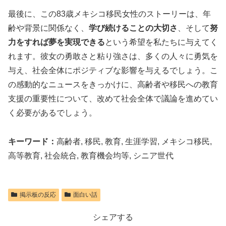
最後に、この83歳メキシコ移民女性のストーリーは、年
齢や背景に関係なく、
学び続けることの大切さ
、そして
努
力をすれば夢を実現できる
という希望を私たちに与えてく
れます。彼女の勇敢さと粘り強さは、多くの人々に勇気を
与え、社会全体にポジティブな影響を与えるでしょう。こ
の感動的なニュースをきっかけに、高齢者や移民への教育
支援の重要性について、改めて社会全体で議論を進めてい
く必要があるでしょう。
キーワード：
高齢者, 移民, 教育, 生涯学習, メキシコ移民,
高等教育, 社会統合, 教育機会均等, シニア世代
掲示板の反応
面白い話
シェアする