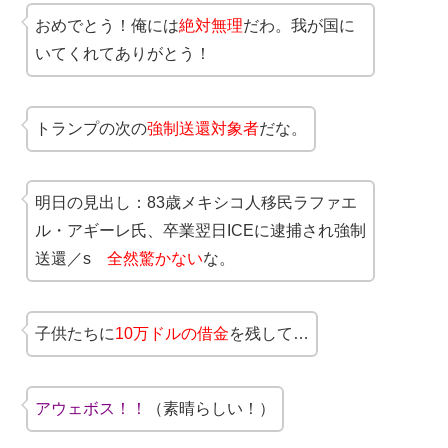
おめでとう！俺には
絶対無理
だわ。我が国に
いてくれてありがとう！
トランプの次の
強制送還対象者
だな。
明日の見出し：83歳メキシコ人移民ラファエ
ル・アギーレ氏、卒業翌日ICEに逮捕され強制
送還／s
全然驚かない
な。
子供たちに
10万ドルの借金
を残して…
アウェボス！！
（素晴らしい！）