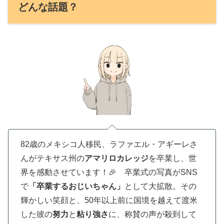
どんな話題？
82歳のメキシコ人移民、ラファエル・アギーレさ
んがテキサス州の
アマリロカレッジ
を卒業し、世
界を感動させています！🎉 卒業式の写真がSNS
で
「卒業するおじいちゃん」
として大拡散。その
輝かしい笑顔と、50年以上前に国境を越えて渡米
した彼の
努力
と
粘り強さ
に、称賛の声が殺到して