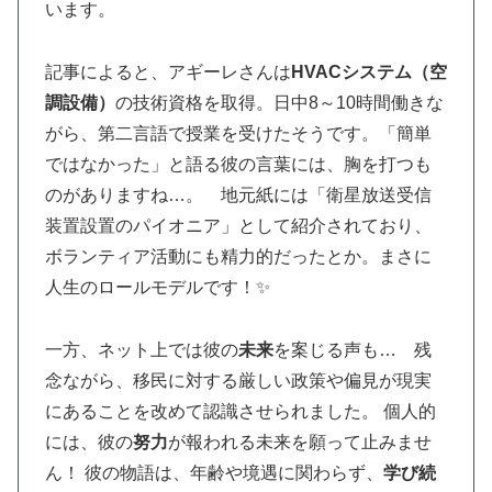
います。
記事によると、アギーレさんは
HVACシステム（空
調設備）
の技術資格を取得。日中8～10時間働きな
がら、第二言語で授業を受けたそうです。「簡単
ではなかった」と語る彼の言葉には、胸を打つも
のがありますね…。 地元紙には「衛星放送受信
装置設置のパイオニア」として紹介されており、
ボランティア活動にも精力的だったとか。まさに
人生のロールモデルです！✨
一方、ネット上では彼の
未来
を案じる声も… 残
念ながら、移民に対する厳しい政策や偏見が現実
にあることを改めて認識させられました。 個人的
には、彼の
努力
が報われる未来を願って止みませ
ん！ 彼の物語は、年齢や境遇に関わらず、
学び続