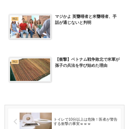
マジかよ 英聾唖者と米聾唖者、手
挿話
話が通じないと判明
【衝撃】ベトナム戦争敗北で米軍が
挿話
孫子の兵法を学び始めた理由
トイレで10分以上は危険！医者が警告
する衝撃の事実ｗｗｗ