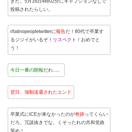
きた。5月16日4時02分にキャプションなしで
投稿されたらしい。
r/latinopeopletwitterに
報告
だ！80代で卒業す
るジジイがいるぞ！
リスペクト
！おめでと
う！
今日一番の朗報
だわ…。
翌日、強制送還されたエンド
卒業式にICEが来なかったのが
奇跡
ってくらい
だろ。冗談抜きでな。くそったれの共和党政
策め！