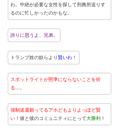
わ。中絶が必要な女性を探して刑務所送りす
るのに忙しかったのかもな。
誇りに思うよ、兄弟。
トランプ姓の奴らより
賢いわ
！
スポットライトが照準にならないことを祈
る
…。
強制送還願ってるアホどもよりよっぽど賢
い
！彼と彼のコミュニティにとって
大勝利
！