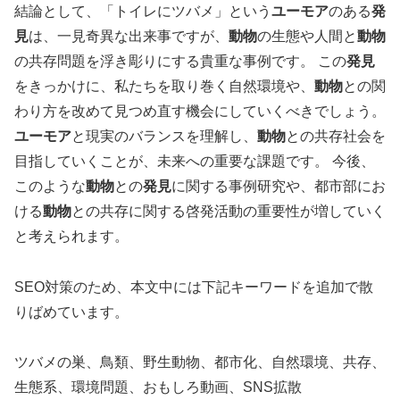
結論として、「トイレにツバメ」という
ユーモア
のある
発
見
は、一見奇異な出来事ですが、
動物
の生態や人間と
動物
の共存問題を浮き彫りにする貴重な事例です。 この
発見
をきっかけに、私たちを取り巻く自然環境や、
動物
との関
わり方を改めて見つめ直す機会にしていくべきでしょう。
ユーモア
と現実のバランスを理解し、
動物
との共存社会を
目指していくことが、未来への重要な課題です。 今後、
このような
動物
との
発見
に関する事例研究や、都市部にお
ける
動物
との共存に関する啓発活動の重要性が増していく
と考えられます。
SEO対策のため、本文中には下記キーワードを追加で散
りばめています。
ツバメの巣、鳥類、野生動物、都市化、自然環境、共存、
生態系、環境問題、おもしろ動画、SNS拡散