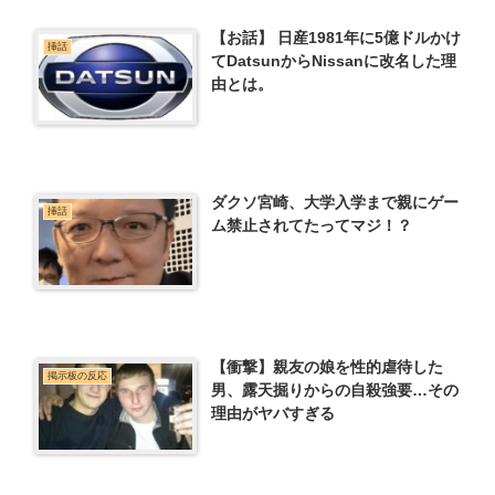
【お話】 日産1981年に5億ドルかけ
挿話
てDatsunからNissanに改名した理
由とは。
ダクソ宮崎、大学入学まで親にゲー
挿話
ム禁止されてたってマジ！？
【衝撃】親友の娘を性的虐待した
掲示板の反応
男、露天掘りからの自殺強要…その
理由がヤバすぎる