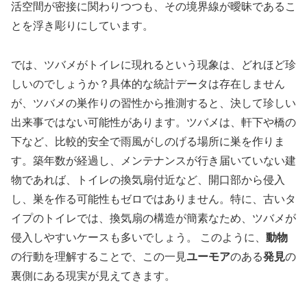
活空間が密接に関わりつつも、その境界線が曖昧であるこ
とを浮き彫りにしています。
では、ツバメがトイレに現れるという現象は、どれほど珍
しいのでしょうか？具体的な統計データは存在しません
が、ツバメの巣作りの習性から推測すると、決して珍しい
出来事ではない可能性があります。ツバメは、軒下や橋の
下など、比較的安全で雨風がしのげる場所に巣を作りま
す。築年数が経過し、メンテナンスが行き届いていない建
物であれば、トイレの換気扇付近など、開口部から侵入
し、巣を作る可能性もゼロではありません。特に、古いタ
イプのトイレでは、換気扇の構造が簡素なため、ツバメが
侵入しやすいケースも多いでしょう。 このように、
動物
の行動を理解することで、この一見
ユーモア
のある
発見
の
裏側にある現実が見えてきます。