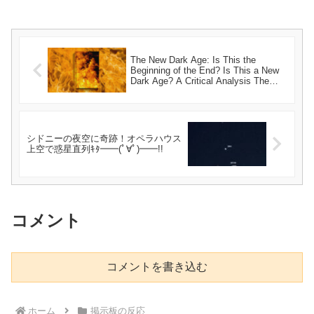
The New Dark Age: Is This the
Beginning of the End? Is This a New
Dark Age? A Critical Analysis The
New Dark Age: Are We Headed For
Societal Collapse? Facing the New
Dark Age: Understanding the
Challenges Ahead The Atlantic’s
Warning: Are We Entering a New Dark
シドニーの夜空に奇跡！オペラハウス
Age? New Dark Age: Experts Reveal
上空で惑星直列ｷﾀ━━(ﾟ∀ﾟ)━━!!
the Looming Threats A New Dark
Age? The Atlantic’s Shocking Report
Navigating the New Dark Age:
Survival Strategies for Today The New
Dark Age: How to Prepare for an
Uncertain Future New Dark Age:
コメント
Understanding the Roots of Our
Decline
コメントを書き込む
ホーム
掲示板の反応