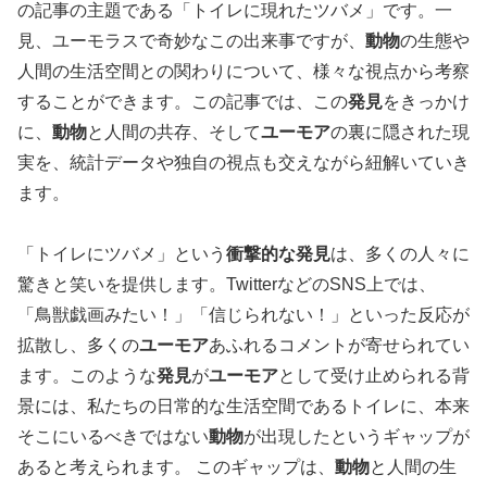
の記事の主題である「トイレに現れたツバメ」です。一
見、ユーモラスで奇妙なこの出来事ですが、
動物
の生態や
人間の生活空間との関わりについて、様々な視点から考察
することができます。この記事では、この
発見
をきっかけ
に、
動物
と人間の共存、そして
ユーモア
の裏に隠された現
実を、統計データや独自の視点も交えながら紐解いていき
ます。
「トイレにツバメ」という
衝撃的な発見
は、多くの人々に
驚きと笑いを提供します。TwitterなどのSNS上では、
「鳥獣戯画みたい！」「信じられない！」といった反応が
拡散し、多くの
ユーモア
あふれるコメントが寄せられてい
ます。このような
発見
が
ユーモア
として受け止められる背
景には、私たちの日常的な生活空間であるトイレに、本来
そこにいるべきではない
動物
が出現したというギャップが
あると考えられます。 このギャップは、
動物
と人間の生