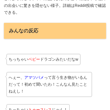
の出会いに驚きを隠せない様子。詳細はReddit投稿で確認
できる。
みんなの反応
ちっちゃい
ベビー
ドラゴンみたいだなw
へぇー、
アマツバメ
って言う生き物がいるん
だって！初めて聞いたわ！こんなん見たこと
ねえし！
ちっちゃい
トゥースレス
じゃん！