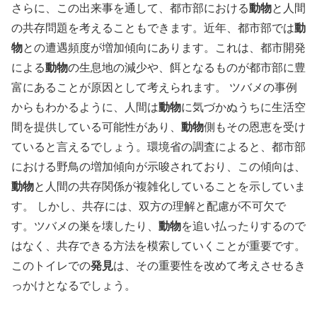
さらに、この出来事を通して、都市部における
動物
と人間
の共存問題を考えることもできます。近年、都市部では
動
物
との遭遇頻度が増加傾向にあります。これは、都市開発
による
動物
の生息地の減少や、餌となるものが都市部に豊
富にあることが原因として考えられます。 ツバメの事例
からもわかるように、人間は
動物
に気づかぬうちに生活空
間を提供している可能性があり、
動物
側もその恩恵を受け
ていると言えるでしょう。環境省の調査によると、都市部
における野鳥の増加傾向が示唆されており、この傾向は、
動物
と人間の共存関係が複雑化していることを示していま
す。 しかし、共存には、双方の理解と配慮が不可欠で
す。ツバメの巣を壊したり、
動物
を追い払ったりするので
はなく、共存できる方法を模索していくことが重要です。
このトイレでの
発見
は、その重要性を改めて考えさせるき
っかけとなるでしょう。