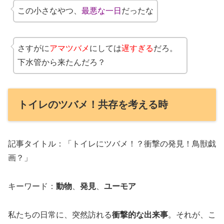
この小さなやつ、
最悪な一日
だったな
さすがに
アマツバメ
にしては
遅すぎる
だろ。
下水管から来たんだろ？
トイレのツバメ！共存を考える時
記事タイトル：「トイレにツバメ！？衝撃の発見！鳥獣戯
画？」
キーワード：
動物
、
発見
、
ユーモア
私たちの日常に、突然訪れる
衝撃的な出来事
。それが、こ