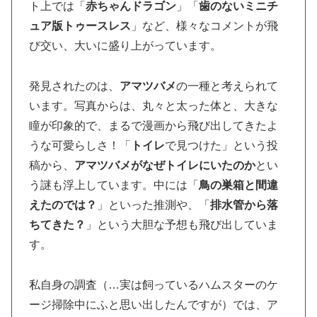
ト上では「
赤ちゃんドラゴン
」「
歯のないミニチ
ュア版トゥースレス
」など、様々なコメントが飛
び交い、大いに盛り上がっています。
発見されたのは、
アマツバメ
の一種と考えられて
います。写真からは、丸々と太った体と、大きな
瞳が印象的で、まるで漫画から飛び出してきたよ
うな可愛らしさ！「
トイレ
で見つけた」という投
稿から、
アマツバメがなぜトイレにいたのか
とい
う謎も浮上しています。中には「
鳥の巣箱と間違
えたのでは？
」といった推測や、「
排水管から落
ちてきた？
」という大胆な予想も飛び出していま
す。
私自身の調査（…実は飼っているハムスターのケ
ージ掃除中にふと思い出したんですが）では、ア