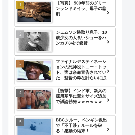
【写真】 500年前のグリー
ンランドミイラ、母子の悲
劇
ジェムソン跡取り息子、10
歳少女の人食いショーをハ
ンカチ6枚で鑑賞
ファイナルデスティネーシ
ョンの死神役トニー・トッ
ド、実は余命宣告されてい
た…監督の粋な計らいに涙
【衝撃】インド軍、新兵の
採用基準に睾丸サイズ追加
で議論勃発ｗｗｗｗｗｗ
BBCクルー、ペンギン救出
で「不干渉」ルールを破
る！感動の結末！