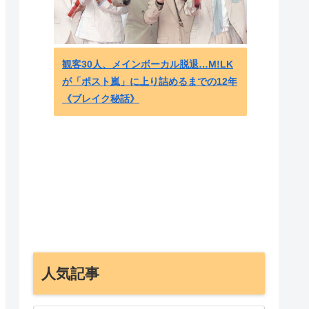
海外の
観客30人、メインボーカル脱退…M!LK
エンサ
が「ポスト嵐」に上り詰めるまでの12年
プファ
《ブレイク秘話》
人気記事