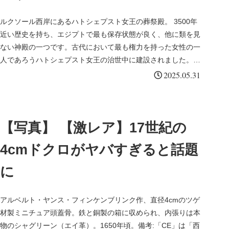
ルクソール西岸にあるハトシェプスト女王の葬祭殿。 3500年
近い歴史を持ち、エジプトで最も保存状態が良く、他に類を見
ない神殿の一つです。古代において最も権力を持った女性の一
人であろうハトシェプスト女王の治世中に建設されました。
View R...
2025.05.31
【写真】 【激レア】17世紀の
4cmドクロがヤバすぎると話題
に
アルベルト・ヤンス・フィンケンブリンク作、直径4cmのツゲ
材製ミニチュア頭蓋骨。鉄と銅製の箱に収められ、内張りは本
物のシャグリーン（エイ革）。1650年頃。備考:「CE」は「西