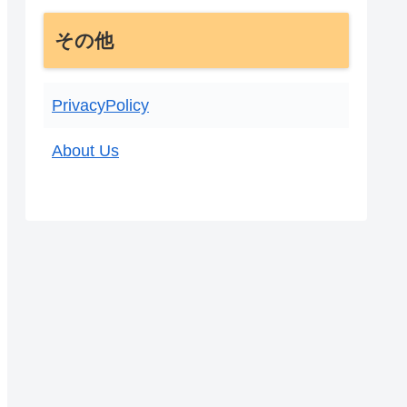
その他
PrivacyPolicy
About Us