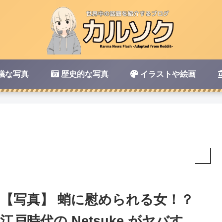
議な写真
歴史的な写真
イラストや絵画
【写真】 蛸に慰められる女！？
江戸時代の Netsuke がヤバす