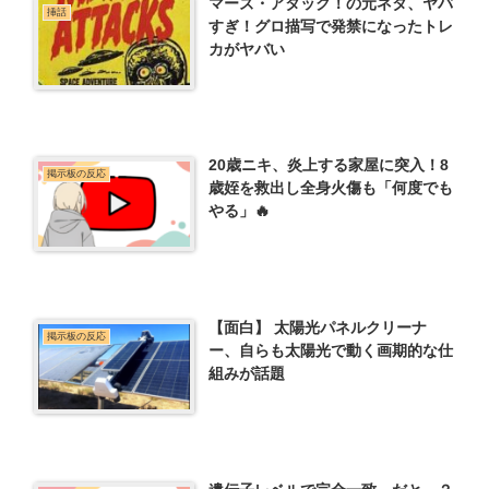
マーズ・アタック！の元ネタ、ヤバ
挿話
すぎ！グロ描写で発禁になったトレ
カがヤバい
20歳ニキ、炎上する家屋に突入！8
掲示板の反応
歳姪を救出し全身火傷も「何度でも
やる」🔥
【面白】 太陽光パネルクリーナ
掲示板の反応
ー、自らも太陽光で動く画期的な仕
組みが話題