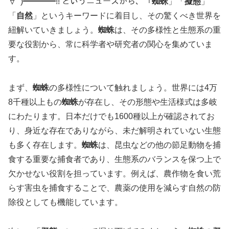
∀ﾟ)━━━━!! というニュースから、「
蜘蛛
」「
擬態
」
「
自然
」というキーワードに着目し、その驚くべき世界を
紐解いていきましょう。
蜘蛛
は、その多様性と生態系の重
要な役割から、常に科学者や研究者の関心を集めていま
す。
まず、
蜘蛛
の多様性について触れましょう。世界には4万
8千種以上もの
蜘蛛
が存在し、その形態や生活様式は多岐
にわたります。日本だけでも1600種以上が確認されてお
り、身近な存在でありながら、未だ解明されていない生態
も多く存在します。
蜘蛛
は、昆虫などの他の節足動物を捕
食する重要な捕食者であり、生態系のバランスを保つ上で
欠かせない役割を担っています。例えば、農作物を食い荒
らす害虫を捕食することで、農薬の使用を減らす自然の防
除役としても機能しています。