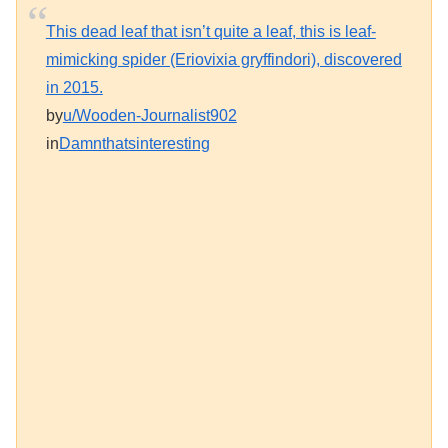
This dead leaf that isn’t quite a leaf, this is leaf-
mimicking spider (Eriovixia gryffindori), discovered
in 2015.
by
u/Wooden-Journalist902
in
Damnthatsinteresting