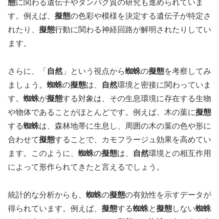
態
に関わる遺伝子やタンパク質の研究も進められていま
す。例えば、
擬態
の色彩や模様を決定する遺伝子が特定さ
れたり、
擬態
行動に関わる神経回路が解明されたりしてい
ます。
さらに、「
自然
」という視点から
蜘蛛
の
擬態
を考察してみ
ましょう。
蜘蛛
の
擬態
は、
自然
環境と密接に関わっていま
す。
蜘蛛
が
擬態
する対象は、その生息環境に存在する生物
や物体であることがほとんどです。例えば、木の葉に
擬態
する
蜘蛛
は、森林地帯に生息し、周囲の木の葉の色や形に
合わせて
擬態
することで、カモフラージュ効果を高めてい
ます。このように、
蜘蛛
の
擬態
は、
自然
環境との相互作用
によって形作られてきたと言えるでしょう。
統計的な分析からも、
蜘蛛
の
擬態
の有効性を示すデータが
得られています。例えば、
擬態
する
蜘蛛
と
擬態
しない
蜘蛛