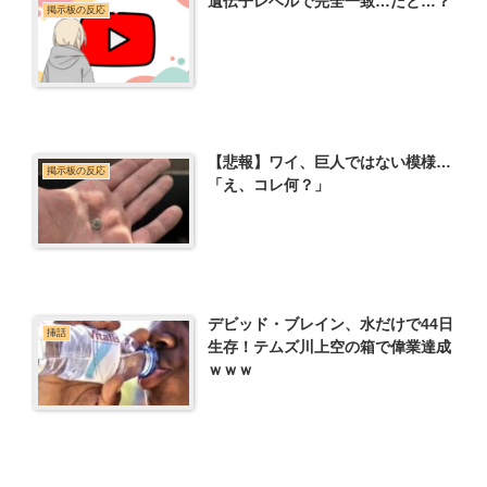
遺伝子レベルで完全一致…だと…？
掲示板の反応
【悲報】ワイ、巨人ではない模様…
掲示板の反応
「え、コレ何？」
デビッド・ブレイン、水だけで44日
挿話
生存！テムズ川上空の箱で偉業達成
ｗｗｗ