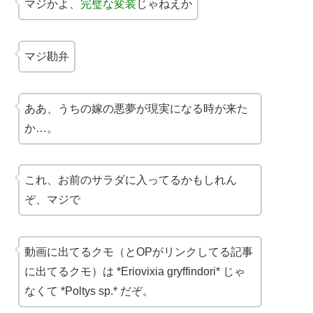
マジかよ、
完璧な変装
じゃねえか
マジ勘弁
ああ、うちの嫁の悪夢が現実になる時が来た
か…。
これ、お前のサラダに入ってるかもしれん
ぞ、マジで
動画に出てるクモ（とOPがリンクしてる記事
に出てるクモ）は *Eriovixia gryffindori* じゃ
なくて *Poltys sp.* だぞ。