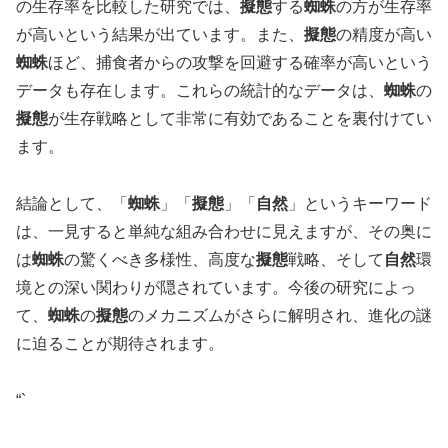
の生存率を比較した研究では、
擬態
する
蜘蛛
の方が生存率
が高いという結果が出ています。また、
擬態
の精度が高い
蜘蛛
ほど、捕食者からの攻撃を回避する確率が高いという
データも存在します。これらの統計的なデータは、
蜘蛛
の
擬態
が生存戦略として非常に有効であることを裏付けてい
ます。
結論として、「
蜘蛛
」「
擬態
」「
自然
」というキーワード
は、一見すると単純な組み合わせに見えますが、その奥に
は
蜘蛛
の驚くべき多様性、高度な
擬態
戦略、そして
自然
環
境との深い関わりが隠されています。今後の研究によっ
て、
蜘蛛
の
擬態
のメカニズムがさらに解明され、進化の謎
に迫ることが期待されます。
“`