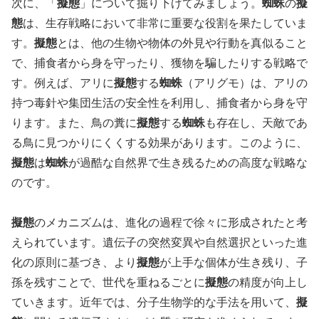
次に、「
擬態
」について掘り下げてみましょう。
蜘蛛
の
擬
態
は、生存戦略において非常に重要な役割を果たしていま
す。
擬態
とは、他の生物や物体の外見や行動を真似ること
で、捕食者から身を守ったり、獲物を騙したりする戦略で
す。例えば、アリに
擬態
する
蜘蛛
（アリグモ）は、アリの
持つ毒針や集団生活の安全性を利用し、捕食者から身を守
ります。また、鳥の糞に
擬態
する
蜘蛛
も存在し、天敵であ
る鳥に見つかりにくくする効果があります。このように、
擬態
は
蜘蛛
が過酷な自然界で生き残るための高度な戦略な
のです。
擬態
のメカニズムは、進化の過程で徐々に形成されたと考
えられています。遺伝子の突然変異や自然選択といった進
化の原則に基づき、より
擬態
が上手な個体が生き残り、子
孫を残すことで、世代を重ねるごとに
擬態
の精度が向上し
ていきます。近年では、分子生物学的な手法を用いて、
擬